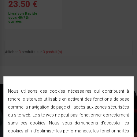
23.50 €
Livraison Rapide
sous 48/72h
ouvrées
Afficher
3
produits sur
3 produit(s)
Nous utilisons des cookies nécessaires qui contribuent à
BRICODISCOUNT
rendre le site web utilisable en activant des fonctions de base
comme la navigation de page et l'accès aux zones sécurisées
RESTEZ INFORMÉ !
du site web. Le site web ne peut pas fonctionner correctement
sans ces cookies. Nous vous demandons d'accepter les
RECEVEZ NOS MEILLEURES PROMOTIONS ET
cookies afin d'optimiser les performances, les fonctionnalités
TOUTES LES NOUVEAUTÉS