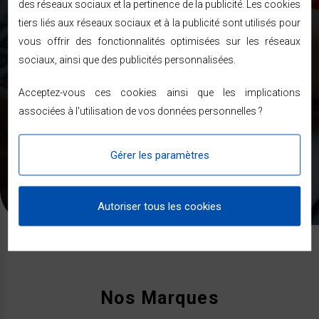
des réseaux sociaux et la pertinence de la publicité. Les cookies
tiers liés aux réseaux sociaux et à la publicité sont utilisés pour
vous offrir des fonctionnalités optimisées sur les réseaux
ENVOYER
sociaux, ainsi que des publicités personnalisées.
J’accepte de recevoir des newsletter
Acceptez-vous ces cookies ainsi que les implications
associées à l'utilisation de vos données personnelles ?
Les informations recueillies sur ce formulaire sont enregistrées
dans un fichier informatisé nécessaire pour la gestion de nos
clients et prospects. En soumettant ce formulaire, vous
acceptez que les informations saisies soient exploitées dans le
Gérer les paramètres
cadre de votre demande de contact et de la relation commerciale
qui pourrait en découler. Pour connaitre et exercer vos droits,
veuillez consulter notre
politique de confidentialité
.
Autoriser tous les cookies
Nos Marques