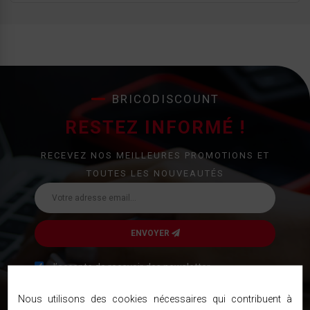
BRICODISCOUNT
RESTEZ INFORMÉ !
RECEVEZ NOS MEILLEURES PROMOTIONS ET
TOUTES LES NOUVEAUTÉS
ENVOYER
J’accepte de recevoir des newsletter
Les informations recueillies sur ce formulaire sont enregistrées
Nous utilisons des cookies nécessaires qui contribuent à
dans un fichier informatisé nécessaire pour la gestion de nos