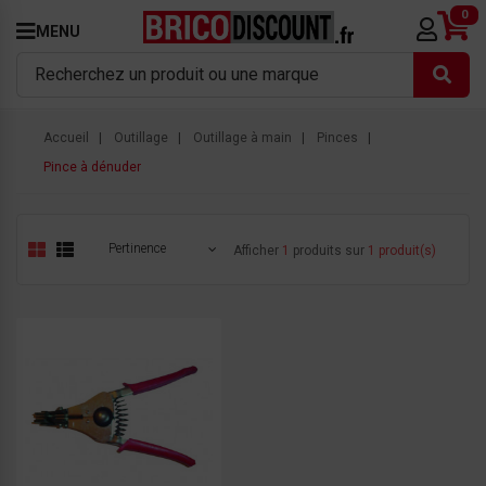
0
MENU
Accueil
Outillage
Outillage à main
Pinces
Pince à dénuder
Pertinence
Afficher
1
produits sur
1 produit(s)