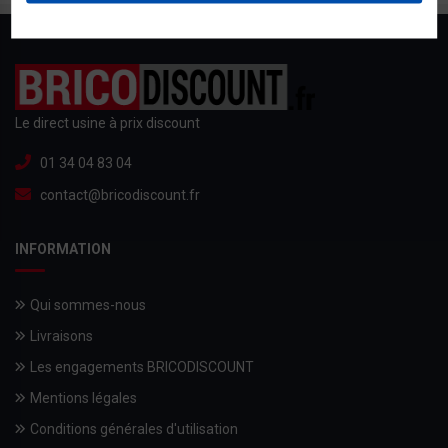
Le direct usine à prix discount
01 34 04 83 04
contact@bricodiscount.fr
INFORMATION
Qui sommes-nous
Livraisons
Les engagements BRICODISCOUNT
Mentions légales
Conditions générales d'utilisation