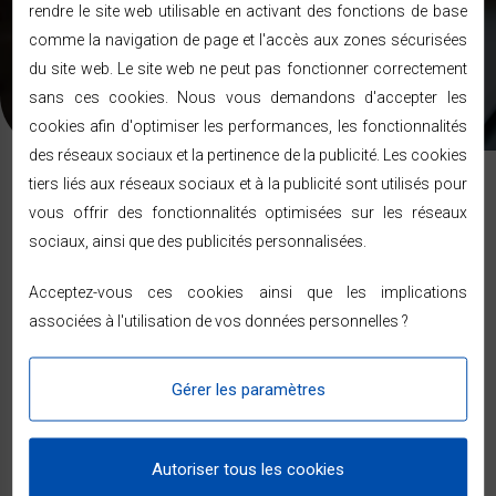
rendre le site web utilisable en activant des fonctions de base
clients et prospects. En soumettant ce formulaire, vous
acceptez que les informations saisies soient exploitées dans le
comme la navigation de page et l'accès aux zones sécurisées
cadre de votre demande de contact et de la relation commerciale
du site web. Le site web ne peut pas fonctionner correctement
qui pourrait en découler. Pour connaitre et exercer vos droits,
veuillez consulter notre
politique de confidentialité
.
sans ces cookies. Nous vous demandons d'accepter les
cookies afin d'optimiser les performances, les fonctionnalités
des réseaux sociaux et la pertinence de la publicité. Les cookies
tiers liés aux réseaux sociaux et à la publicité sont utilisés pour
vous offrir des fonctionnalités optimisées sur les réseaux
sociaux, ainsi que des publicités personnalisées.
Nos Marques
Acceptez-vous ces cookies ainsi que les implications
associées à l'utilisation de vos données personnelles ?
Gérer les paramètres
Autoriser tous les cookies