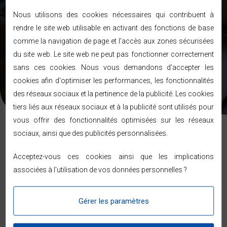
J’accepte de recevoir des newsletter
Nous utilisons des cookies nécessaires qui contribuent à
rendre le site web utilisable en activant des fonctions de base
Les informations recueillies sur ce formulaire sont enregistrées
comme la navigation de page et l'accès aux zones sécurisées
dans un fichier informatisé nécessaire pour la gestion de nos
clients et prospects. En soumettant ce formulaire, vous
du site web. Le site web ne peut pas fonctionner correctement
acceptez que les informations saisies soient exploitées dans le
sans ces cookies. Nous vous demandons d'accepter les
cadre de votre demande de contact et de la relation commerciale
qui pourrait en découler. Pour connaitre et exercer vos droits,
cookies afin d'optimiser les performances, les fonctionnalités
veuillez consulter notre
politique de confidentialité
.
des réseaux sociaux et la pertinence de la publicité. Les cookies
tiers liés aux réseaux sociaux et à la publicité sont utilisés pour
vous offrir des fonctionnalités optimisées sur les réseaux
sociaux, ainsi que des publicités personnalisées.
Acceptez-vous ces cookies ainsi que les implications
Nos Marques
associées à l'utilisation de vos données personnelles ?
Gérer les paramètres