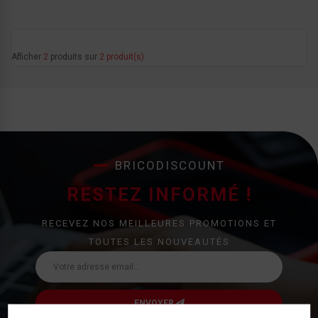
Afficher
2
produits sur
2 produit(s)
BRICODISCOUNT
RESTEZ INFORMÉ !
RECEVEZ NOS MEILLEURES PROMOTIONS ET
TOUTES LES NOUVEAUTÉS
ENVOYER