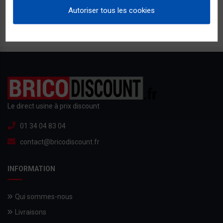
Autoriser tous les cookies
Le direct usine à prix discount
01 34 04 83 04
contact@bricodiscount.fr
INFORMATION
Qui sommes-nous
Livraisons