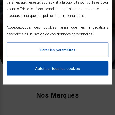
tiers liés aux réseaux sociaux et à la publicité sont utilisés pour
ENVOYER
vous offrir des fonctionnalités optimisées sur les réseaux
sociaux, ainsi que des publicités personnalisées.
J’accepte de recevoir des newsletter
Acceptez-vous ces cookies ainsi que les implications
Les informations recueillies sur ce formulaire sont enregistrées
dans un fichier informatisé nécessaire pour la gestion de nos
associées à l'utilisation de vos données personnelles ?
clients et prospects. En soumettant ce formulaire, vous
acceptez que les informations saisies soient exploitées dans le
cadre de votre demande de contact et de la relation commerciale
Gérer les paramètres
qui pourrait en découler. Pour connaitre et exercer vos droits,
veuillez consulter notre
politique de confidentialité
.
Autoriser tous les cookies
Nos Marques