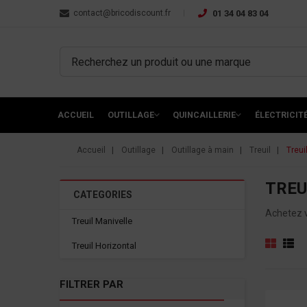
contact@bricodiscount.fr
01 34 04 83 04
ACCUEIL
OUTILLAGE
QUINCAILLERIE
ÉLECTRICIT
Accueil
Outillage
Outillage à main
Treuil
Treui
TREU
CATEGORIES
Achetez vo
Treuil Manivelle
Treuil Horizontal
FILTRER PAR