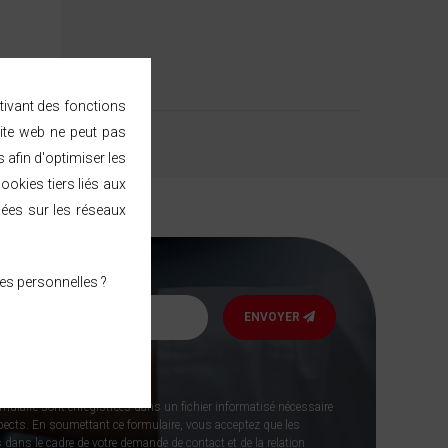
ctivant des fonctions
ite web ne peut pas
afin d'optimiser les
ookies tiers liés aux
sées sur les réseaux
es personnelles ?
ENVOYER
sletter
rmulaire sont enregistrées dans un fichier informatisé nécessaire
spects. En soumettant ce formulaire, vous acceptez que les
 dans le cadre de votre demande de contact et de la relation