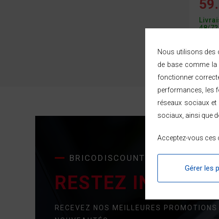
59.
Livra
48/72
Nous utilisons des c
de base comme la n
Afficher
2
p
fonctionner correct
performances, les fo
réseaux sociaux et 
sociaux, ainsi que d
Acceptez-vous ces c
BRICODISCOUNT
Gérer les 
RESTEZ INFORMÉ 
RECEVEZ NOS MEILLEURES PROMOTIONS