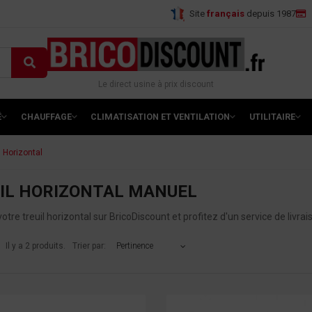
Site
français
depuis 1987
Le direct usine à prix discount
É
CHAUFFAGE
CLIMATISATION ET VENTILATION
UTILITAIRE
l Horizontal
IL HORIZONTAL MANUEL
tre treuil horizontal sur BricoDiscount et profitez d'un service de livrai
Il y a 2 produits.
Trier par:
Pertinence