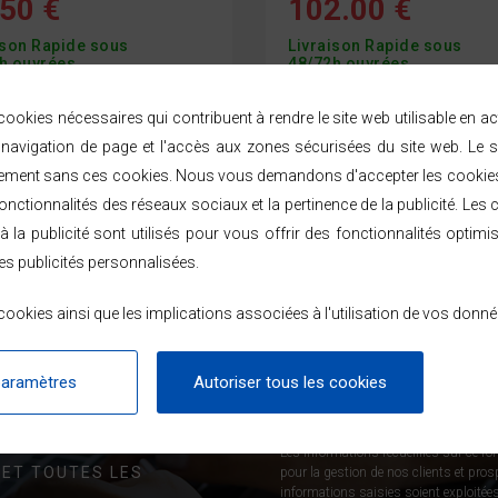
50 €
102.00 €
ison Rapide sous
Livraison Rapide sous
h ouvrées
48/72h ouvrées
ookies nécessaires qui contribuent à rendre le site web utilisable en a
avigation de page et l'accès aux zones sécurisées du site web. Le s
roduits sur
2 produit(s)
ement sans ces cookies. Nous vous demandons d'accepter les cookies 
nctionnalités des réseaux sociaux et la pertinence de la publicité. Les c
à la publicité sont utilisés pour vous offrir des fonctionnalités optimi
es publicités personnalisées.
ookies ainsi que les implications associées à l'utilisation de vos donné
paramètres
Autoriser tous les cookies
!
J’accepte de recevoir des new
Les informations recueillies sur ce fo
 ET TOUTES LES
pour la gestion de nos clients et pro
informations saisies soient exploitées