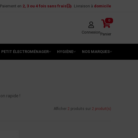
Paiement en
2, 3 ou 4 fois sans frais
Livraison à
domicile
0
Connexion
Panier
PETIT ÉLECTROMÉNAGER
HYGIÈNE
NOS MARQUES
son rapide !
Afficher
2
produits sur
2 produit(s)