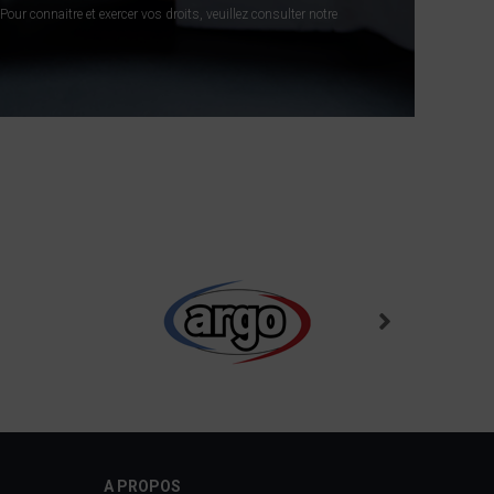
our connaitre et exercer vos droits, veuillez consulter notre
A PROPOS