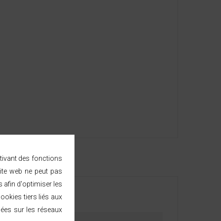
ctivant des fonctions
ite web ne peut pas
afin d'optimiser les
ookies tiers liés aux
sées sur les réseaux