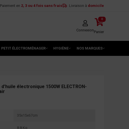
Paiement en
2, 3 ou 4 fois sans frais
Livraison à
domicile
0
Connexion
Panier
PETIT ÉLECTROMÉNAGER
HYGIÈNE
NOS MARQUES
n d'huile électronique 1500W ELECTRON-
air
35x15x67cm
8.8 Kg