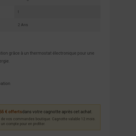
I
2 Ans
tion grâce à un thermostat électronique pour une
rgie.
pation
65 € offerts
dans votre cagnotte après cet achat.
de vos commandes boutique. Cagnotte valable 12 mois.
un compte pour en profiter.