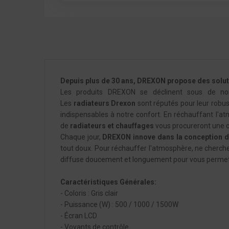
Depuis plus de 30 ans, DREXON propose des solution
Les produits DREXON se déclinent sous de nom
Les
radiateurs
Drexon
sont réputés pour leur robust
indispensables à notre confort. En réchauffant l'a
de
radiateurs et chauffages
vous procureront une c
Chaque jour,
DREXON innove dans la conception 
tout doux. Pour réchauffer l'atmosphère, ne cherchez p
diffuse doucement et longuement pour vous permett
Caractéristiques Générales:
- Coloris : Gris clair
- Puissance (W) : 500 / 1000 / 1500W
- Écran LCD
- Voyants de contrôle