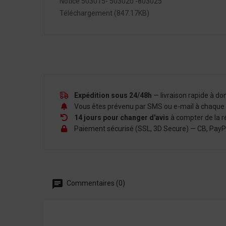
Notice 503015- 503020 -803025
Téléchargement (847.17KB)
Expédition sous 24/48h
— livraison rapide à d
Vous êtes prévenu par SMS ou e-mail à chaque é
14 jours pour changer d'avis
à compter de la r
Paiement sécurisé (SSL, 3D Secure) — CB, PayPal,
Commentaires (0)