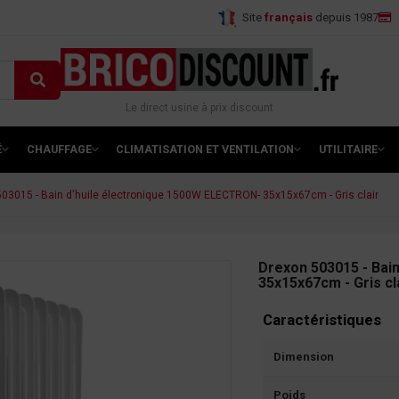
Site
français
depuis 1987
Le direct usine à prix discount
É
CHAUFFAGE
CLIMATISATION ET VENTILATION
UTILITAIRE
03015 - Bain d'huile électronique 1500W ELECTRON- 35x15x67cm - Gris clair
Drexon 503015 - Bai
35x15x67cm - Gris cl
Caractéristiques
Dimension
Poids