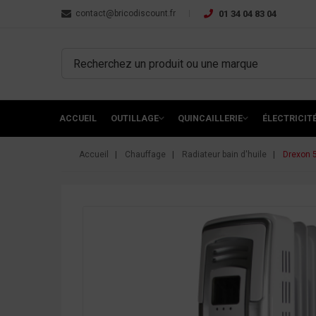
contact@bricodiscount.fr
01 34 04 83 04
ACCUEIL
OUTILLAGE
QUINCAILLERIE
ÉLECTRICIT
Accueil
Chauffage
Radiateur bain d'huile
Drexon 5