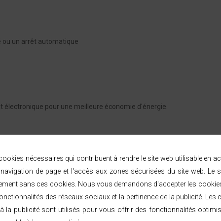
 ou un arrêt automatique
t électronique pour une meilleure économie d'énergie.
ookies nécessaires qui contribuent à rendre le site web utilisable en a
FICHE TECHNIQUE
avigation de page et l'accès aux zones sécurisées du site web. Le s
ement sans ces cookies. Nous vous demandons d'accepter les cookies 
nctionnalités des réseaux sociaux et la pertinence de la publicité. Les c
à la publicité sont utilisés pour vous offrir des fonctionnalités optimi