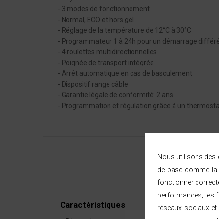
- 3 modes de fonctionnement
- Normal, ECO et hors gel
- Réglage de la température de 12°C à 30°C
- Programmateur 1 à 24h pour un démarrage différé
- 4 roulettes multidirectionnelles
- Poignée de transport intégrée
- Arrêt automatique en cas de basculement
- Dispositif range câble
- Garantie légale de conformité: 2 ans
- Programmation et régulation grâce à un thermosta
Nous utilisons des c
de base comme la n
fonctionner correct
performances, les fo
Caractéristiques
réseaux sociaux et 