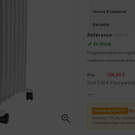
Classe D'isolation
Garantie
Référence:
503015
En Stock
Programmation et régula
meilleure économie d'éne
106,50 €
Prix
Dont 2,40 € d'éco-partici
TTC
10.
AVANTAGE FIDÉLITÉ

Cumulez 10% du montant 
Connectez-vous ou créez 