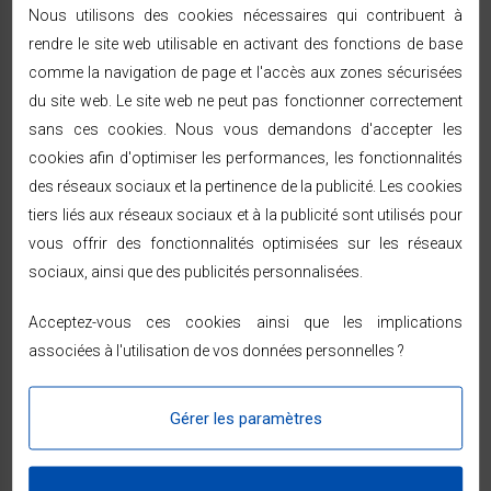
Nous utilisons des cookies nécessaires qui contribuent à
Parmi les
appareils de mesure
indispensables actuels, on peut
rendre le site web utilisable en activant des fonctions de base
également citer les détecteurs de métaux et de tension, appelés
comme la navigation de page et l'accès aux zones sécurisées
également traceur de câble. Ces types d’
appareils de mesure
ont
du site web. Le site web ne peut pas fonctionner correctement
particulièrement révolutionné le métier d’électricien, puisqu’ils
sans ces cookies. Nous vous demandons d'accepter les
permettent de détecter les câbles de tensions à travers les parois
cookies afin d'optimiser les performances, les fonctionnalités
sans avoir besoin de les toucher. Ils garantissent ainsi la sécurité et
des réseaux sociaux et la pertinence de la publicité. Les cookies
une simplicité d’utilisation à son propriétaire. Les traceurs de
tiers liés aux réseaux sociaux et à la publicité sont utilisés pour
câbles hors tensions permettent aussi de détecter les coupures
vous offrir des fonctionnalités optimisées sur les réseaux
dans le réseau et les courts-circuits sans y avoir accès. Même
sociaux, ainsi que des publicités personnalisées.
derrière une cloison ou un sol, ces types d’
appareils de mesure
permettent une indication précise de l’absence ou non de tension
Acceptez-vous ces cookies ainsi que les implications
du réseau sans risque.
associées à l'utilisation de vos données personnelles ?
Testeurs de courant
Gérer les paramètres
Les détecteurs de tension se complètent souvent avec l’utilisation
d’un testeur de courant. Ce dernier est un
appareil de mesure
et/ou de test
qui
présente la particularité de devoir se connecter