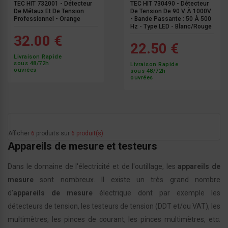
TEC HIT 732001 - Détecteur
TEC HIT 730490 - Détecteur
De Métaux Et De Tension
De Tension De 90 V À 1000V
Professionnel - Orange
- Bande Passante : 50 À 500
Hz - Type LED - Blanc/Rouge
32.00 €
22.50 €
Livraison Rapide
sous 48/72h
Livraison Rapide
ouvrées
sous 48/72h
ouvrées
Afficher
6
produits sur
6 produit(s)
Appareils de mesure et testeurs
Dans le domaine de l'électricité et de l'outillage, les
appareils de
mesure
sont nombreux. Il existe un très grand nombre
d’
appareils de mesure
électrique dont par exemple les
détecteurs de tension, les testeurs de tension (DDT et/ou VAT), les
multimètres, les pinces de courant, les pinces multimètres, etc.