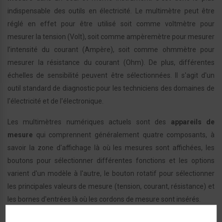
indispensable des outils en électricité. Le multimètre peut être
réglé en effet pour être utilisé soit comme voltmètre pour
mesurer la tension (Volt), soit comme ampèremètre pour mesurer
l’intensité du courant (Ampère), soit comme ohmmètre pour
mesurer la résistance du courant (Ohm). De plus, différentes
échelles de sensibilité peuvent être sélectionnées. Il s'agit d'un
outil standard de diagnostic pour les techniciens des domaines de
l'électricité et de l'électronique.
Les multimètres numériques actuels sont des
appareils de
mesure
qui comprennent généralement quatre composants, à
savoir la zone d'affichage là où les mesures sont affichées, les
boutons pour sélectionner différentes fonctions et les options
varient d'un modèle à l'autre, le bouton rotatif pour sélectionner
les principales valeurs de mesure (tension, courant, résistance) et
les bornes d'entrées là où les cordons de mesure sont insérés.
Détecteurs de métaux et de tension