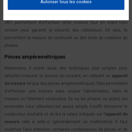
Autoriser tous les cookies
par contact d’une des deux pointes de touches sur l’élément
conducteur. Les modèles de vérificateur d’absence de tension, dits
VAT, permettent d’effectuer cette mesure tout en étant hors
tension pour garantir la sécurité des utilisateurs. De plus, ils
permettent la mesure de continuité ou des tests de rotations de
phases.
Pinces ampèremétriques
Néanmoins, il existe aussi des techniques plus simples pour
détecter/mesurer la tension du courant, en utilisant un
appareil
de mesure
tel que des pinces ampèremétriques. Elles permettent
d’effectuer une mesure sans couper l’alimentation, dans la
mesure ou l’élément conducteur (la ou les phases ou autre) est
accessible. Leur utilisation est assez simple, il suffit d’enserrer le
conducteur souhaité et de lire la valeur indiquée sur l’
appareil de
mesure
relié à celle-ci (généralement un multimètre). Il faut
toutefois faire attention, certaines combinaisons de pinces et de