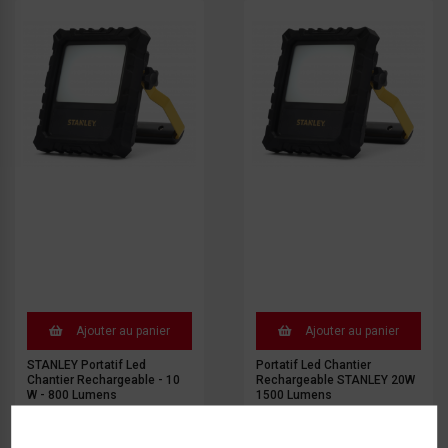
Ajouter au panier
Ajouter au panier
STANLEY Portatif Led
Portatif Led Chantier
Chantier Rechargeable - 10
Rechargeable STANLEY 20W
W - 800 Lumens
1500 Lumens
112.00 €
132.00 €