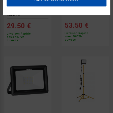
Projecteur LED 30 W Avec
Projecteur LED 30 W Portatif
Détecteur De Mouvement
DAEWOO
DAEWOO
53.50 €
29.50 €
Livraison Rapide
Livraison Rapide
sous 48/72h
sous 48/72h
ouvrées
ouvrées