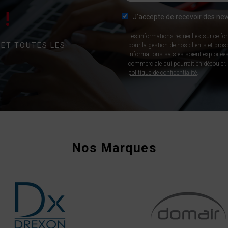
!
J’accepte de recevoir des new
Les informations recueillies sur ce fo
 ET TOUTES LES
pour la gestion de nos clients et pro
informations saisies soient exploitées
commerciale qui pourrait en découler. P
politique de confidentialité
.
Nos Marques