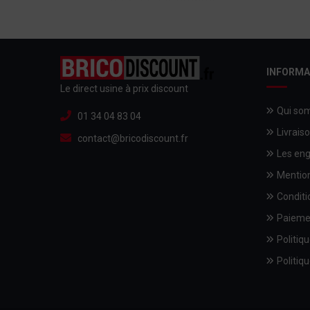
INFORMA
Le direct usine à prix discount
Qui so
01 34 04 83 04
Livrais
contact@bricodiscount.fr
Les en
Mention
Conditi
Paieme
Politiqu
Politiqu