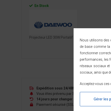
En Stock
Projecteur LED 30W Portatif - Basse consommation -
Nous utilisons des c
de base comme la n
fonctionner correct
performances, les fo
réseaux sociaux et 
sociaux, ainsi que d
Acceptez-vous ces c
Expédition sous 24/48h
— livraison rapide à d
Vous êtes prévenu par SMS ou e-mail à chaque é
Gérer les 
14 jours pour changer d'avis
à compter de la r
Paiement sécurisé (SSL, 3D Secure) — CB, PayPal,