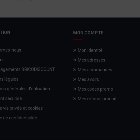
TION
MON COMPTE
mmes-nous
Mon identité
ons
Mes adresses
gagements BRICODISCOUNT
Mes commandes
s légales
Mes avoirs
ons générales d'utilisation
Mes codes promo
nt sécurisé
Mes retours produit
e vie privée et cookies
e de confidentialité.