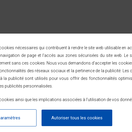
 extérieur IP65
ookies nécessaires qui contribuent à rendre le site web utilisable en a
avigation de page et l'accès aux zones sécurisées du site web. Le s
ement sans ces cookies. Nous vous demandons d'accepter les cookies 
nctionnalités des réseaux sociaux et la pertinence de la publicité. Les c
à la publicité sont utilisés pour vous offrir des fonctionnalités optimi
LIVRAISON & RETOURS
es publicités personnalisées.
ookies ainsi que les implications associées à l'utilisation de vos donné
omicile sous 48/72h ouvrées par Chronopost ou GEODIS, partout en Franc
tape de l'expédition.
paramètres
Autoriser tous les cookies
éception — voir les modalités dans les
conditions générales de vente
.
 ou en 2, 3 et 4 fois sans frais dès 99 € avec Alma.