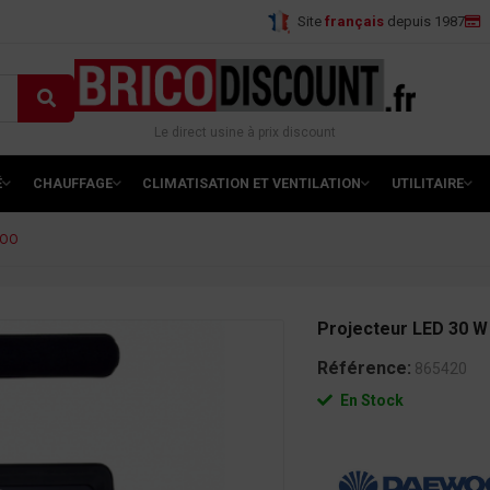
Site
français
depuis 1987
Le direct usine à prix discount
É
CHAUFFAGE
CLIMATISATION ET VENTILATION
UTILITAIRE
WOO
Projecteur LED 30 
Référence:
865420
En Stock