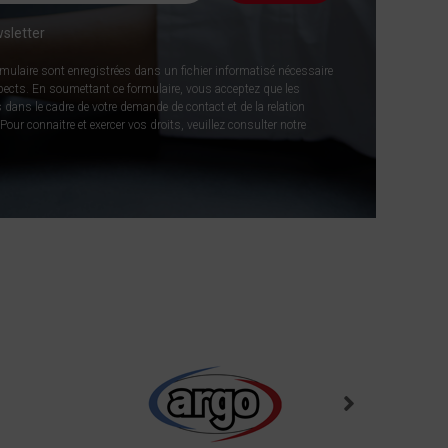
sletter
rmulaire sont enregistrées dans un fichier informatisé nécessaire
spects. En soumettant ce formulaire, vous acceptez que les
 dans le cadre de votre demande de contact et de la relation
our connaitre et exercer vos droits, veuillez consulter notre