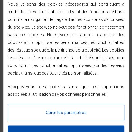
véritable espace de rangement. Selon la pièce où elle se
Nous utilisons des cookies nécessaires qui contribuent à
trouve, elle peut servir de bibliothèque, de meuble de
rendre le site web utilisable en activant des fonctions de base
rangement pour des jouets, de module pour accueillir vos
comme la navigation de page et l'accès aux zones sécurisées
dossiers dans un bureau, d’élément pour mettre en valeur
du site web. Le site web ne peut pas fonctionner correctement
vos objets de décoration dans votre salon, de tablette
sans ces cookies. Nous vous demandons d'accepter les
d’appoint pour organiser votre dressing, dans la salle de bain
cookies afin d'optimiser les performances, les fonctionnalités
pour ranger vos serviettes de bain ou encore vos produits de
des réseaux sociaux et la pertinence de la publicité. Les cookies
bain et cosmétiques… ce ne sont pas les possibilités qui
tiers liés aux réseaux sociaux et à la publicité sont utilisés pour
manquent !
vous offrir des fonctionnalités optimisées sur les réseaux
sociaux, ainsi que des publicités personnalisées.
Un
kit étagère
se révèlera également comme un véritable meuble
Acceptez-vous ces cookies ainsi que les implications
malin pour bien aménager un bureau. Vous aurez tous vos
associées à l'utilisation de vos données personnelles ?
matériels et équipements de bureau à portée de main,
discrètement rangés sans encombrer l’espace. Pratique, une
étagère pas cher
en kit peut aussi servir de meuble de
Gérer les paramètres
classement, qui sera un atout à proximité du bureau que ce soit
sous le plateau ou juste à côté pour offrir un plan de travail