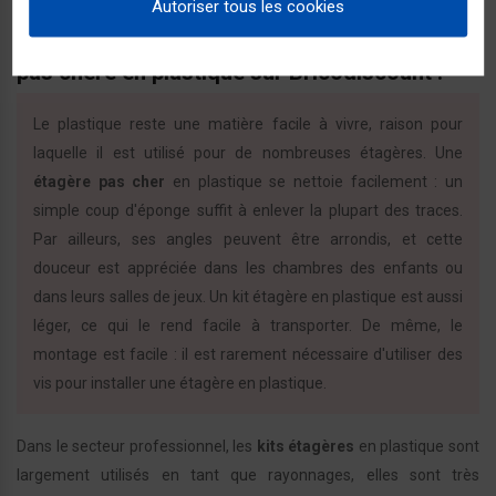
supplémentaire.
Autoriser tous les cookies
Découvrez de nombreux modèles d’étagère
pas chère en plastique sur Bricodiscount !
Le plastique reste une matière facile à vivre, raison pour
laquelle il est utilisé pour de nombreuses étagères. Une
étagère pas cher
en plastique se nettoie facilement : un
simple coup d'éponge suffit à enlever la plupart des traces.
Par ailleurs, ses angles peuvent être arrondis, et cette
douceur est appréciée dans les chambres des enfants ou
dans leurs salles de jeux. Un kit étagère en plastique est aussi
léger, ce qui le rend facile à transporter. De même, le
montage est facile : il est rarement nécessaire d'utiliser des
vis pour installer une étagère en plastique.
Dans le secteur professionnel, les
kits étagères
en plastique sont
largement utilisés en tant que rayonnages, elles sont très