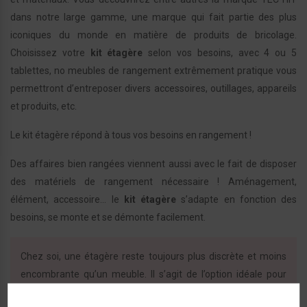
dans notre large gamme, une marque qui fait partie des plus
iconiques du monde en matière de produits de bricolage.
Choisissez votre
kit étagère
selon vos besoins, avec 4 ou 5
tablettes, no meubles de rangement extrêmement pratique vous
permettront d’entreposer divers accessoires, outillages, appareils
et produits, etc.
Le kit étagère répond à tous vos besoins en rangement !
Des affaires bien rangées viennent aussi avec le fait de disposer
des matériels de rangement nécessaire ! Aménagement,
élément, accessoire… le
kit étagère
s’adapte en fonction des
besoins, se monte et se démonte facilement.
Chez soi, une étagère reste toujours plus discrète et moins
encombrante qu’un meuble. Il s’agit de l’option idéale pour
gagner de la place dans une pièce tout en vous offrant un