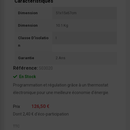
Caractéristiques
Dimension
51x15x67cm
Dimension
10.1 Kg
Classe D'isolatio
I
N
Garantie
2 Ans
Référence:
503020
En Stock
Programmation et régulation grâce à un thermostat
électronique pour une meilleure économie d'énergie.
126,50 €
Prix
Dont 2,40 € d'éco-participation
TTC