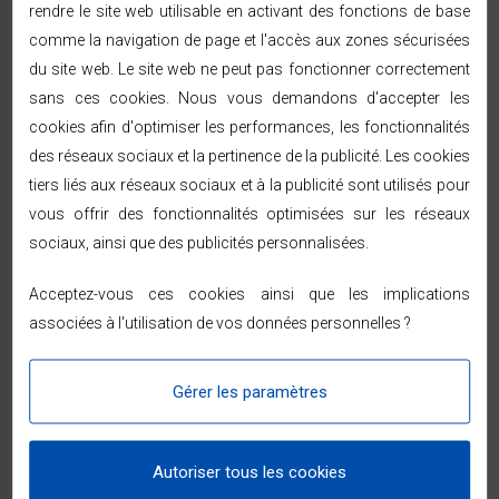
rendre le site web utilisable en activant des fonctions de base
comme la navigation de page et l'accès aux zones sécurisées
Caractéristiques
du site web. Le site web ne peut pas fonctionner correctement
Dimension
51x15x67cm
sans ces cookies. Nous vous demandons d'accepter les
cookies afin d'optimiser les performances, les fonctionnalités
Dimension
10.1 Kg
des réseaux sociaux et la pertinence de la publicité. Les cookies
tiers liés aux réseaux sociaux et à la publicité sont utilisés pour
Classe D'isolatio
I
vous offrir des fonctionnalités optimisées sur les réseaux
N
sociaux, ainsi que des publicités personnalisées.
Garantie
2 Ans
Acceptez-vous ces cookies ainsi que les implications
Référence:
503020
associées à l'utilisation de vos données personnelles ?
En Stock
Programmation et régulation grâce à un thermostat
Gérer les paramètres
électronique pour une meilleure économie d'énergie.
Autoriser tous les cookies