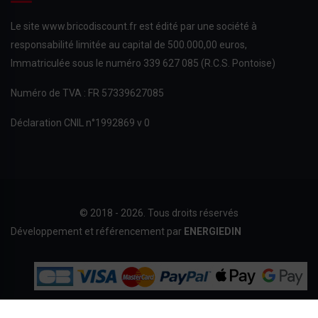
Le site www.bricodiscount.fr est édité par une société à
responsabilité limitée au capital de 500.000,00 euros,
Immatriculée sous le numéro 339 627 085 (R.C.S. Pontoise)
Numéro de TVA : FR 57339627085
Déclaration CNIL n°1992869 v 0
© 2018 - 2026. Tous droits réservés
Développement et référencement par
ENERGIEDIN