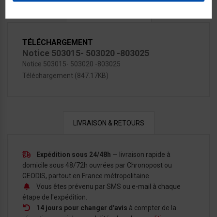
DOCUMENTS JOINTS
TÉLÉCHARGEMENT
Notice 503015- 503020 -803025
Notice 503015- 503020 -803025
Téléchargement (847.17KB)
LIVRAISON & RETOURS
Expédition sous 24/48h
— livraison rapide à
domicile sous 48/72h ouvrées par Chronopost ou
GEODIS, partout en France métropolitaine.
Vous êtes prévenu par SMS ou e-mail à chaque
étape de l'expédition.
14 jours pour changer d'avis
à compter de la