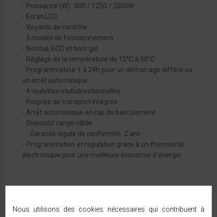
- Puissance (W) : 500 / 1250 / 2000W
- Écran LCD
- Voyants de contrôle
- 3 modes de fonctionnement
- Normal, ECO et hors gel
- Réglage de la température de 12°C à 30°C
- Programmateur 1 à 24h pour un démarrage différé ou
un arrêt automatique
- 4 roulettes multidirectionnelles
- Poignée de transport intégrée
- Arrêt automatique en cas de basculement
- Dispositif range câble
- - Garantie légale de conformité: 2 ans
- Programmation et régulation grâce à un thermostat
électronique pour une meilleure économie d'énergie.
FICHE TECHNIQUE
Nous utilisons des cookies nécessaires qui contribuent à