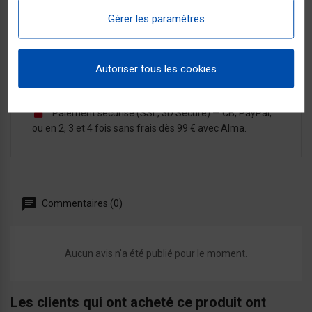
domicile sous 48/72h ouvrées par Chronopost ou
Gérer les paramètres
GEODIS, partout en France métropolitaine.
Vous êtes prévenu par SMS ou e-mail à chaque
étape de l'expédition.
14 jours pour changer d'avis
à compter de la
Autoriser tous les cookies
réception — voir les modalités dans les
conditions
générales de vente
.
Paiement sécurisé (SSL, 3D Secure) — CB, PayPal,
ou en 2, 3 et 4 fois sans frais dès 99 € avec Alma.
Commentaires (0)
Aucun avis n'a été publié pour le moment.
Les clients qui ont acheté ce produit ont