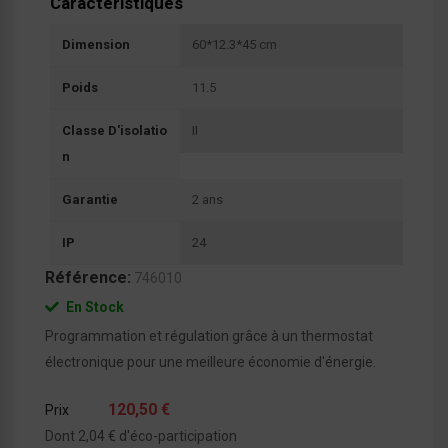
Caractéristiques
Dimension
60*12.3*45 cm
Poids
11.5
Classe D'isolatio
II
N
Garantie
2 ans
IP
24
Référence:
746010
En Stock
Programmation et régulation grâce à un thermostat
électronique pour une meilleure économie d'énergie.
120,50 €
Prix
Dont 2,04 € d'éco-participation