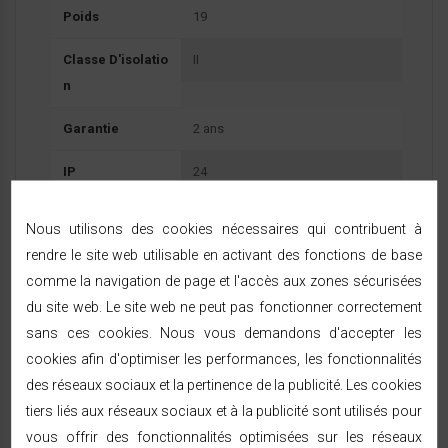
Poids
19
Classe D'isolatio
II
N
Garantie
2 ans
IP
24
Référence:
744020
Nous utilisons des cookies nécessaires qui contribuent à
En Stock
rendre le site web utilisable en activant des fonctions de base
Programmation et régulation grâce à un thermostat
comme la navigation de page et l'accès aux zones sécurisées
électronique pour une meilleure économie d'énergie.
du site web. Le site web ne peut pas fonctionner correctement
sans ces cookies. Nous vous demandons d'accepter les
cookies afin d'optimiser les performances, les fonctionnalités
des réseaux sociaux et la pertinence de la publicité. Les cookies
DOCUMENTS JOINTS
tiers liés aux réseaux sociaux et à la publicité sont utilisés pour
vous offrir des fonctionnalités optimisées sur les réseaux