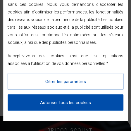
réception — voir les modalités dans les
conditions
sans ces cookies. Nous vous demandons d'accepter les
générales de vente
.
cookies afin d'optimiser les performances, les fonctionnalités
Paiement sécurisé (SSL, 3D Secure) — CB, PayPal,
des réseaux sociaux et la pertinence de la publicité. Les cookies
ou en 2, 3 et 4 fois sans frais dès 99 € avec Alma.
tiers liés aux réseaux sociaux et à la publicité sont utilisés pour
vous offrir des fonctionnalités optimisées sur les réseaux
sociaux, ainsi que des publicités personnalisées.
Commentaires (0)
Acceptez-vous ces cookies ainsi que les implications
associées à l'utilisation de vos données personnelles ?
Aucun avis n'a été publié pour le moment.
Gérer les paramètres
Autoriser tous les cookies
BRICODISCOUNT