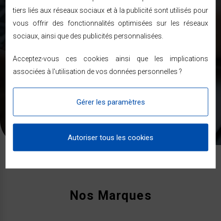
tiers liés aux réseaux sociaux et à la publicité sont utilisés pour
vous offrir des fonctionnalités optimisées sur les réseaux
ENVOYER
sociaux, ainsi que des publicités personnalisées.
J’accepte de recevoir des newsletter
Acceptez-vous ces cookies ainsi que les implications
Les informations recueillies sur ce formulaire sont enregistrées
associées à l'utilisation de vos données personnelles ?
dans un fichier informatisé nécessaire pour la gestion de nos
clients et prospects. En soumettant ce formulaire, vous
acceptez que les informations saisies soient exploitées dans le
Gérer les paramètres
cadre de votre demande de contact et de la relation commerciale
qui pourrait en découler. Pour connaitre et exercer vos droits,
veuillez consulter notre
politique de confidentialité
.
Autoriser tous les cookies
Nos Marques