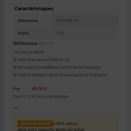
Caractéristiques
Dimension
57*25*60 cm
Poids
3 kg
Référence:
001770
Les plus produits
Ø Débit d’air élevé (3288 m³/h)
Ø Montage et installation extrêmement simples
Ø Facile à déplacer grâce à sa poignée de transport
69,00 €
Prix
Dont 1,13 € d'éco-participation
TTC
6.90 € offerts
AVANTAGE FIDÉLITÉ
dans votre cagnotte après cet achat.