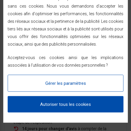
sans ces cookies. Nous vous demandons d'accepter les
cookies afin d'optimiser les performances, les fonctionnalités
DOCUMENTS JOINTS
des réseaux sociaux et la pertinence de la publicité. Les cookies
tiers liés aux réseaux sociaux et à la publicité sont utilisés pour
TÉLÉCHARGEMENT
vous offrir des fonctionnalités optimisées sur les réseaux
Notice BA50PP
sociaux, ainsi que des publicités personnalisées.
Téléchargement (1.07MB)
Acceptez-vous ces cookies ainsi que les implications
associées à l'utilisation de vos données personnelles ?
LIVRAISON & RETOURS
Gérer les paramètres
Expédition sous 24/48h
— livraison rapide à
domicile sous 48/72h ouvrées par Chronopost ou
Autoriser tous les cookies
GEODIS, partout en France métropolitaine.
Vous êtes prévenu par SMS ou e-mail à chaque
étape de l'expédition.
14 jours pour changer d'avis
à compter de la