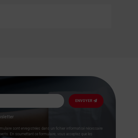
ENVOYER
sletter
rmulaire sont enregistrées dans un fichier informatisé nécessaire
spects. En soumettant ce formulaire, vous acceptez que les