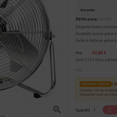
Garantie
Référence:
001769
Élégante finition chromé
Durabilité accrue grâce 
Facile à déplacer grâce à
53,00 €
Prix
Dont 1,13 € d'éco-partici
TTC
5.3
AVANTAGE FIDÉLITÉ
Cumulez 10% du montant 
Connectez-vous ou créez 

Quantité
ock