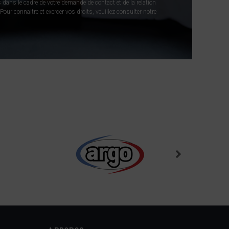
 dans le cadre de votre demande de contact et de la relation
our connaitre et exercer vos droits, veuillez consulter notre