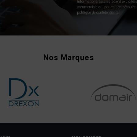
informations saisies soient exploitées
commerciale qui pourrait en découler. P
politique de confidentialité
.
Nos Marques