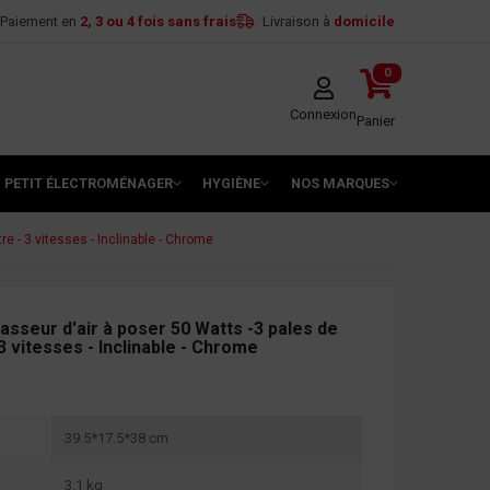
Paiement en
2, 3 ou 4 fois sans frais
Livraison à
domicile
0
Connexion
Panier
PETIT ÉLECTROMÉNAGER
HYGIÈNE
NOS MARQUES
 - 3 vitesses - Inclinable - Chrome
sseur d'air à poser 50 Watts -3 pales de
3 vitesses - Inclinable - Chrome
39.5*17.5*38 cm
3.1 kg