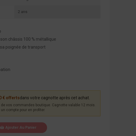
2 ans
e
à son châssis 100 % métallique
 sa poignée de transport
pation
0 € offerts
dans votre cagnotte après cet achat.
de vos commandes boutique. Cagnotte valable 12 mois.
un compte pour en profiter.
Ajouter Au Panier