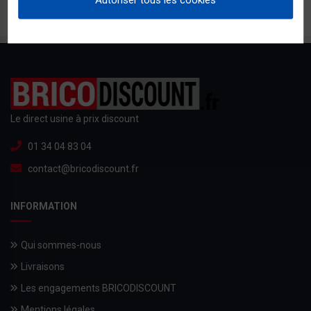
Le direct usine à prix discount
01 34 04 83 04
contact@bricodiscount.fr
INFORMATION
Qui sommes-nous
Livraisons
Les engagements BRICODISCOUNT
Mentions légales