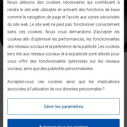
Nous utilisons des cookies nécessaires qui contribuent à
Les informations recueillies sur ce formulaire sont enregistrées
rendre le site web utilisable en activant des fonctions de base
dans un fichier informatisé nécessaire pour la gestion de nos
comme la navigation de page et l'accès aux zones sécurisées
clients et prospects. En soumettant ce formulaire, vous
acceptez que les informations saisies soient exploitées dans le
du site web. Le site web ne peut pas fonctionner correctement
cadre de votre demande de contact et de la relation commerciale
sans ces cookies. Nous vous demandons d'accepter les
qui pourrait en découler. Pour connaitre et exercer vos droits,
veuillez consulter notre
politique de confidentialité
.
cookies afin d'optimiser les performances, les fonctionnalités
des réseaux sociaux et la pertinence de la publicité. Les cookies
tiers liés aux réseaux sociaux et à la publicité sont utilisés pour
vous offrir des fonctionnalités optimisées sur les réseaux
sociaux, ainsi que des publicités personnalisées.
Nos Marques
Acceptez-vous ces cookies ainsi que les implications
associées à l'utilisation de vos données personnelles ?
Gérer les paramètres
Autoriser tous les cookies