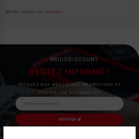
Afficher
2
produits sur
2 produit(s)
BRICODISCOUNT
RESTEZ INFORMÉ !
RECEVEZ NOS MEILLEURES PROMOTIONS ET
TOUTES LES NOUVEAUTÉS
ENVOYER
J’accepte de recevoir des newsletter