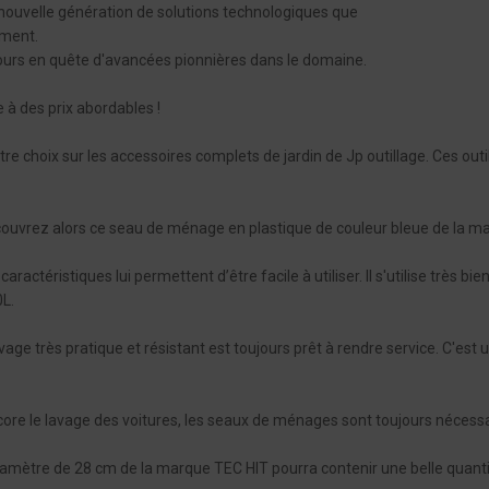
la nouvelle génération de solutions technologiques que
ement.
ours en quête d'avancées pionnières dans le domaine.
e à des prix abordables !
otre choix sur les accessoires complets de jardin de Jp outillage. Ces outil
ouvrez alors ce seau de ménage en plastique de couleur bleue de la ma
aractéristiques lui permettent d’être facile à utiliser. Il s'utilise très b
L.
vage très pratique et résistant est toujours prêt à rendre service. C'e
ncore le lavage des voitures, les seaux de ménages sont toujours nécessa
amètre de 28 cm de la marque TEC HIT pourra contenir une belle quantité