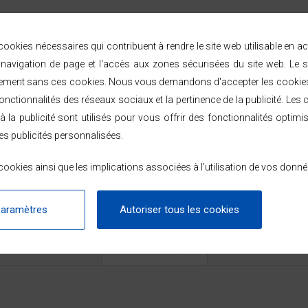
uotidien et intensif. C'est un seau robuste et compact, pour une longue 
ookies nécessaires qui contribuent à rendre le site web utilisable en a
 d'une anse en métal. C'est un produit qui est conçu en pensant aussi au
avigation de page et l'accès aux zones sécurisées du site web. Le s
ement sans ces cookies. Nous vous demandons d'accepter les cookies 
nctionnalités des réseaux sociaux et la pertinence de la publicité. Les c
à la publicité sont utilisés pour vous offrir des fonctionnalités optimi
es publicités personnalisées.
ookies ainsi que les implications associées à l'utilisation de vos donné
paramètres
Autoriser tous les cookies
FICHE TECHNIQUE