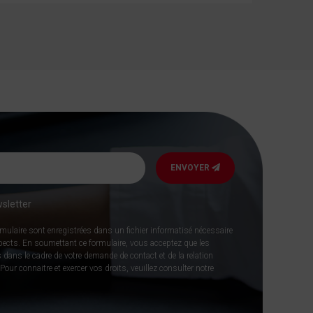
ENVOYER
sletter
rmulaire sont enregistrées dans un fichier informatisé nécessaire
spects. En soumettant ce formulaire, vous acceptez que les
 dans le cadre de votre demande de contact et de la relation
our connaitre et exercer vos droits, veuillez consulter notre