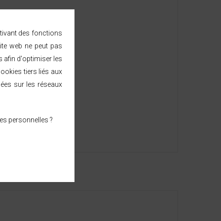
durée de vie.
ctivant des fonctions
x besoins des ménages.
ite web ne peut pas
afin d'optimiser les
ookies tiers liés aux
sées sur les réseaux
es personnelles ?