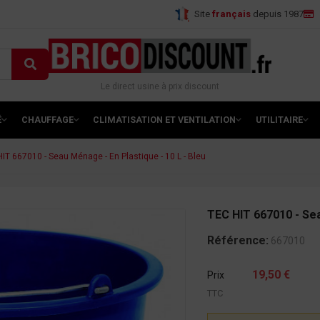
Site
français
depuis 1987
Le direct usine à prix discount
É
CHAUFFAGE
CLIMATISATION ET VENTILATION
UTILITAIRE
IT 667010 - Seau Ménage - En Plastique - 10 L - Bleu
TEC HIT 667010 - Sea
Référence:
667010
19,50 €
Prix
TTC