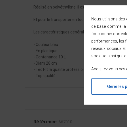
Réalisé en polyéthylène, il est pensé pour un usage q
Nous utilisons des c
Et pour le transporter en toute facilité, Il est muni
de base comme la n
Les caractéristiques générales du produit :
fonctionner correct
performances, les fo
- Couleur bleu
réseaux sociaux et 
- En plastique
sociaux, ainsi que d
- Contenance 10 L
- Diam 28 cm
Acceptez-vous ces c
- Tec Hit la qualité professionnelle
- Top qualité
Gérer les 
Référence:
667010