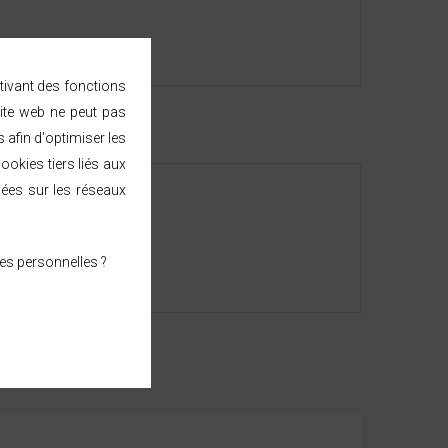
ctivant des fonctions
ite web ne peut pas
afin d'optimiser les
ookies tiers liés aux
sées sur les réseaux
e métropolitaine.
es personnelles ?