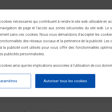
ookies nécessaires qui contribuent à rendre le site web utilisable en a
avigation de page et l'accès aux zones sécurisées du site web. Le s
ement sans ces cookies. Nous vous demandons d'accepter les cookies 
LIVRAISON & RETOURS
nctionnalités des réseaux sociaux et la pertinence de la publicité. Les c
à la publicité sont utilisés pour vous offrir des fonctionnalités optimi
omicile sous 48/72h ouvrées par Chronopost ou GEODIS, partout en Franc
es publicités personnalisées.
tape de l'expédition.
éception — voir les modalités dans les
conditions générales de vente
.
ookies ainsi que les implications associées à l'utilisation de vos donné
 ou en 2, 3 et 4 fois sans frais dès 99 € avec Alma.
paramètres
Autoriser tous les cookies