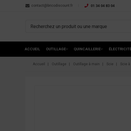
contact@bricodiscount.fr
01 34 04 83 04
ACCUEIL
OUTILLAGE
QUINCAILLERIE
ÉLECTRICIT
Accueil
Outillage
Outillage à main
Scie
Scie à