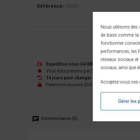
Référence:
750301
Nous utilisons des c
de base comme la n
fonctionner correct
performances, les fo
réseaux sociaux et 
Expédition sous 24/48h
— livraison rapide à d
sociaux, ainsi que d
Vous êtes prévenu par SMS ou e-mail à chaque é
14 jours pour changer d'avis
à compter de la r
Acceptez-vous ces c
Paiement sécurisé (SSL, 3D Secure) — CB, PayPal,
Gérer les 
Commentaires (0)