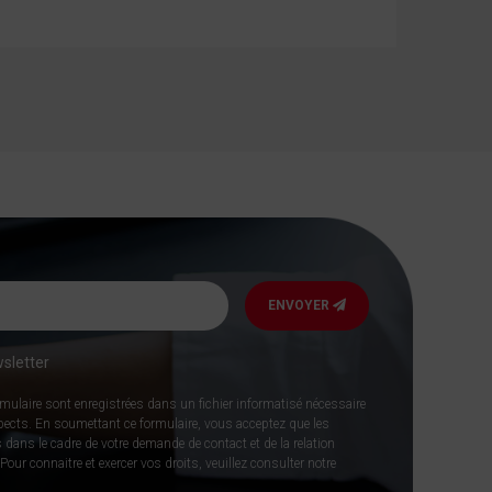
ENVOYER
sletter
rmulaire sont enregistrées dans un fichier informatisé nécessaire
spects. En soumettant ce formulaire, vous acceptez que les
 dans le cadre de votre demande de contact et de la relation
our connaitre et exercer vos droits, veuillez consulter notre