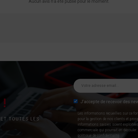
Aucun avis n'a été publié pour le moment.
!
J’accepte de recevoir des new
Les informations recueillies sur ce fo
 ET TOUTES LES
pour la gestion de nos clients et pro
informations saisies soient exploitées
commerciale qui pourrait en découler. P
politique de confidentialité
.