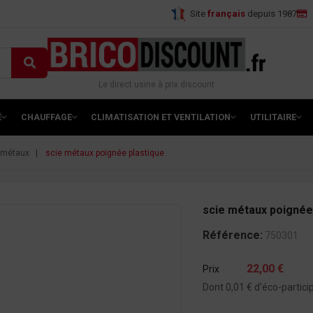
Site
français
depuis 1987
Le direct usine à prix discount
É
CHAUFFAGE
CLIMATISATION ET VENTILATION
UTILITAIRE
 métaux
scie métaux poignée plastique
scie métaux poignée
Référence:
750301
22,00 €
Prix
Dont 0,01 € d'éco-partici