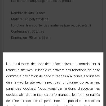
Les caractéristiques générales du produit :
Nombre de lots : 3 sacs
Matière : en polyéthylène
Fonction : transporter des matières (pierre, déchets…)
Contenance : 60 Litres
Dimension : 95 cm x 55 cm
Nous utilisons des cookies nécessaires qui contribuent à
rendre le site web utilisable en activant des fonctions de base
comme la navigation de page et l'accès aux zones sécurisées
FICHE TECHNIQUE
du site web. Le site web ne peut pas fonctionner correctement
sans ces cookies. Nous vous demandons d'accepter les
cookies afin d'optimiser les performances, les fonctionnalités
Référence:
321205
des réseaux sociaux et la pertinence de la publicité. Les cookies