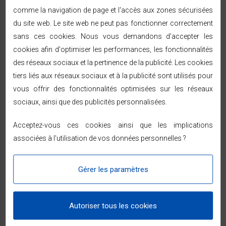
domicile sous 48/72h ouvrées par Chronopost ou
comme la navigation de page et l'accès aux zones sécurisées
GEODIS, partout en France métropolitaine.
du site web. Le site web ne peut pas fonctionner correctement
Vous êtes prévenu par SMS ou e-mail à chaque
sans ces cookies. Nous vous demandons d'accepter les
étape de l'expédition.
14 jours pour changer d'avis
à compter de la
cookies afin d'optimiser les performances, les fonctionnalités
réception — voir les modalités dans les
conditions
des réseaux sociaux et la pertinence de la publicité. Les cookies
générales de vente
.
tiers liés aux réseaux sociaux et à la publicité sont utilisés pour
Paiement sécurisé (SSL, 3D Secure) — CB, PayPal,
vous offrir des fonctionnalités optimisées sur les réseaux
ou en 2, 3 et 4 fois sans frais dès 99 € avec Alma.
sociaux, ainsi que des publicités personnalisées.
Acceptez-vous ces cookies ainsi que les implications
associées à l'utilisation de vos données personnelles ?
Commentaires (0)
Gérer les paramètres
Aucun avis n'a été publié pour le moment.
Autoriser tous les cookies