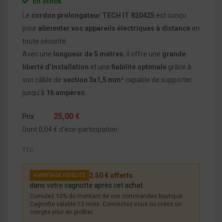
En Stock
Le
cordon prolongateur TECH IT 820425
est conçu
pour
alimenter vos appareils électriques à distance
en
toute sécurité.
Avec une
longueur de 5 mètres
, il offre une
grande
liberté d’installation
et une
fiabilité optimale
grâce à
son câble de
section 3x1,5 mm²
capable de supporter
jusqu’à
16 ampères
.
25,00 €
Prix
Dont 0,04 € d'éco-participation
TTC
2.50 € offerts
AVANTAGE FIDÉLITÉ
dans votre cagnotte après cet achat.
Cumulez 10% du montant de vos commandes boutique.
Cagnotte valable 12 mois. Connectez-vous ou créez un
compte pour en profiter.