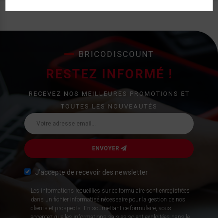
BRICODISCOUNT
RESTEZ INFORMÉ !
RECEVEZ NOS MEILLEURES PROMOTIONS ET
TOUTES LES NOUVEAUTÉS
ENVOYER
J’accepte de recevoir des newsletter
Les informations recueillies sur ce formulaire sont enregistrées
dans un fichier informatisé nécessaire pour la gestion de nos
clients et prospects. En soumettant ce formulaire, vous
acceptez que les informations saisies soient exploitées dans le