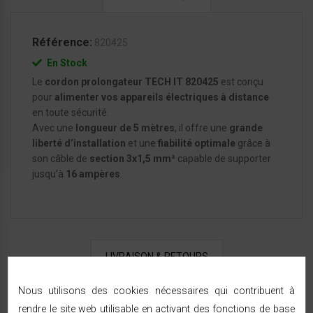
Référence:
820425
En Stock
Le
cordon prolongateur TECH IT 820425
est conçu
pour
alimenter vos appareils électriques à distance
en toute sécurité.
Avec une
longueur de 5 mètres
, il offre une
grande
liberté d’installation
et une
fiabilité optimale
grâce à
son câble de
section 3x1,5 mm²
capable de supporter
jusqu’à
16 ampères
.
LIVRAISON & RETOURS
Nous utilisons des cookies nécessaires qui contribuent à
Expédition sous 24/48h
— livraison rapide à
rendre le site web utilisable en activant des fonctions de base