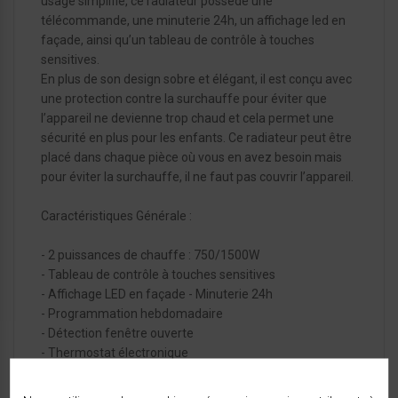
usage simplifié, ce radiateur possède une
télécommande, une minuterie 24h, un affichage led en
façade, ainsi qu’un tableau de contrôle à touches
sensitives.
En plus de son design sobre et élégant, il est conçu avec
une protection contre la surchauffe pour éviter que
l’appareil ne devienne trop chaud et cela permet une
sécurité en plus pour les enfants. Ce radiateur peut être
placé dans chaque pièce où vous en avez besoin mais
pour éviter la surchauffe, il ne faut pas couvrir l’appareil.
Caractéristiques Générale :
- 2 puissances de chauffe : 750/1500W
- Tableau de contrôle à touches sensitives
- Affichage LED en façade - Minuterie 24h
- Programmation hebdomadaire
- Détection fenêtre ouverte
- Thermostat électronique
- Avec télécommande
- Fonction hors-gel