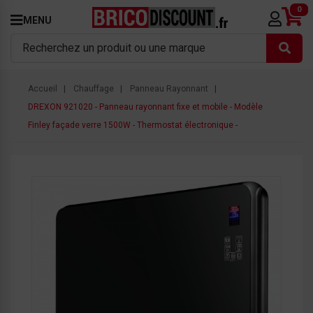
0
MENU
Accueil
Chauffage
Panneau Rayonnant
DREXON 921020 - Panneau rayonnant fixe et mobile - Modèle
Finley façade verre 1500W - Thermostat électronique -