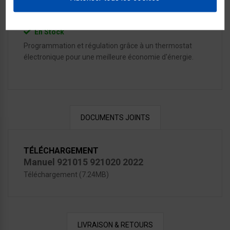
Référence:
921020
En Stock
Programmation et régulation grâce à un thermostat
électronique pour une meilleure économie d'énergie.
DOCUMENTS JOINTS
TÉLÉCHARGEMENT
Manuel 921015 921020 2022
Téléchargement (7.24MB)
LIVRAISON & RETOURS