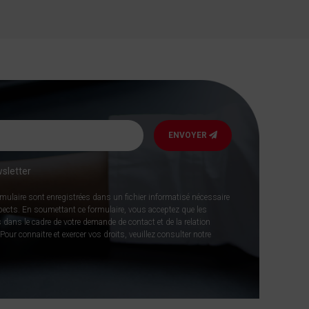
ENVOYER
sletter
rmulaire sont enregistrées dans un fichier informatisé nécessaire
spects. En soumettant ce formulaire, vous acceptez que les
 dans le cadre de votre demande de contact et de la relation
our connaitre et exercer vos droits, veuillez consulter notre