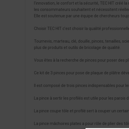
l'innovation, le confort et la sécurité, TEC HIT créé 
les consommateurs souhaitent et nécessitent réell
Elle est soutenue par une équipe de chercheurs touj
Choisir TEC HIT c’est choisir la qualité professionnell
Tournevis, marteau, clé, douille, pinces, tenailles, 
plus de produits et outils de bricolage de qualité.
Vous êtes à la recherche de pinces pour poser des pl
Ce kit de 3 pinces pour pose de plaque de plâtre dével
Il est composé de trois pinces indispensables pour le
La pince à sertir les profilés est utile pour les parois 
La pince coupe tôle et profilé sert à couper un certa
La pince mâchoires plates a pour rôle de plier des tôle