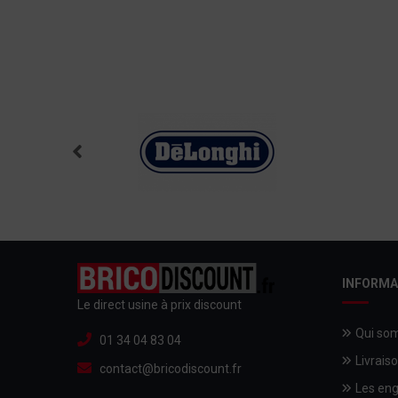
INFORMA
Le direct usine à prix discount
Qui so
01 34 04 83 04
Livrais
contact@bricodiscount.fr
Les en