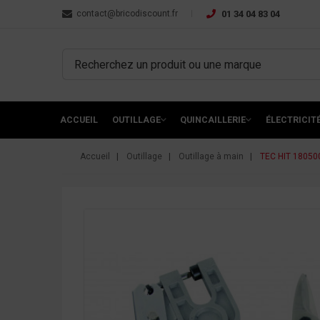
contact@bricodiscount.fr
01 34 04 83 04
ACCUEIL
OUTILLAGE
QUINCAILLERIE
ÉLECTRICIT
Accueil
Outillage
Outillage à main
TEC HIT 180500 