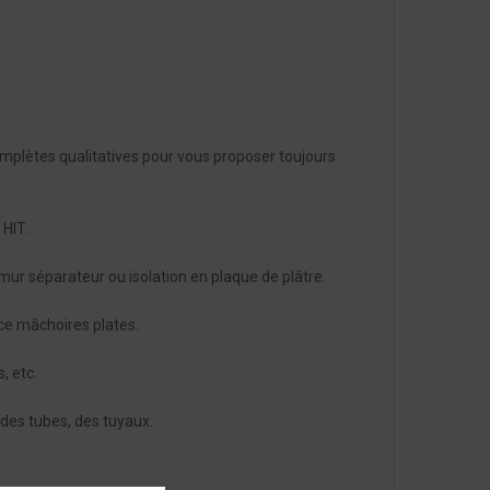
complètes qualitatives pour vous proposer toujours
 HIT.
e mur séparateur ou isolation en plaque de plâtre.
nce mâchoires plates.
, etc.
 des tubes, des tuyaux.