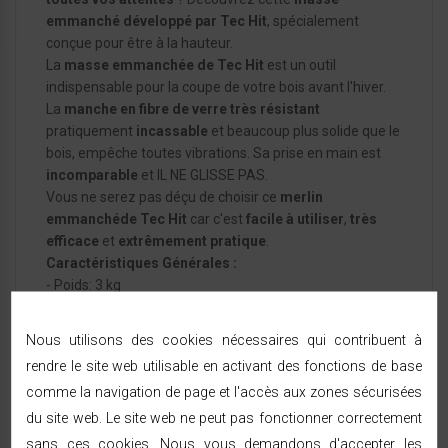
emmanché
développé par Tec Hit
, spécialement
conçue pour être à la hauteur.
La
masse emmanchée de Tec Hit
est un outil
indispensable pour la coupe de votre bois avant l'hiver.
La
manche en fibre de verre très résistant
pratiquement
incassable
et beaucoup plus solide que le
bois, empêche toutes vibrations. Sa prise en main est
incomparable
et IL NE GLISSE PAS.
Vous ne serez pas déçu de choisir ce
merlin
emmanché
de Tec Hit
car c'est
facile à utiliser
,
très
efficace
et
extrêmement pratique
.
Caractéristiques Générales :
- Poids: 3 kg
- Manche en fibre de verre
- Produit de qualité
Nous utilisons des cookies nécessaires qui contribuent à
- Tec Hit la qualité professionnelle
rendre le site web utilisable en activant des fonctions de base
comme la navigation de page et l'accès aux zones sécurisées
du site web. Le site web ne peut pas fonctionner correctement
sans ces cookies. Nous vous demandons d'accepter les
FICHE TECHNIQUE