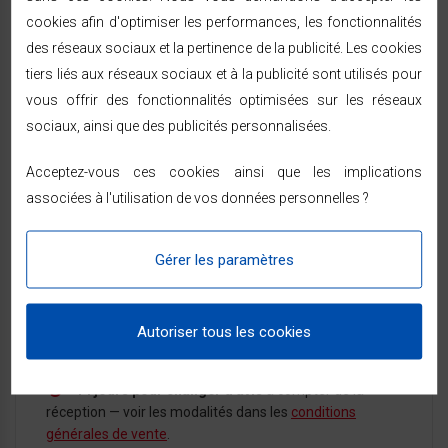
cookies afin d'optimiser les performances, les fonctionnalités
des réseaux sociaux et la pertinence de la publicité. Les cookies
Référence:
891400
tiers liés aux réseaux sociaux et à la publicité sont utilisés pour
En Stock
vous offrir des fonctionnalités optimisées sur les réseaux
sociaux, ainsi que des publicités personnalisées.
Acceptez-vous ces cookies ainsi que les implications
associées à l'utilisation de vos données personnelles ?
LIVRAISON & RETOURS
Gérer les paramètres
Expédition sous 24/48h
— livraison rapide à
domicile sous 48/72h ouvrées par Chronopost ou
GEODIS, partout en France métropolitaine.
Autoriser tous les cookies
Vous êtes prévenu par SMS ou e-mail à chaque
étape de l'expédition.
14 jours pour changer d'avis
à compter de la
réception — voir les modalités dans les
conditions
générales de vente
.