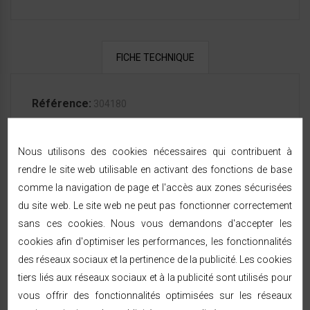
FICHE TECHNIQUE
Référence:
304180
Nous utilisons des cookies nécessaires qui contribuent à
rendre le site web utilisable en activant des fonctions de base
LIVRAISON & RETOURS
comme la navigation de page et l'accès aux zones sécurisées
du site web. Le site web ne peut pas fonctionner correctement
sans ces cookies. Nous vous demandons d'accepter les
Expédition sous 24/48h
— livraison rapide à
cookies afin d'optimiser les performances, les fonctionnalités
domicile sous 48/72h ouvrées par Chronopost ou
des réseaux sociaux et la pertinence de la publicité. Les cookies
GEODIS, partout en France métropolitaine.
tiers liés aux réseaux sociaux et à la publicité sont utilisés pour
Vous êtes prévenu par SMS ou e-mail à chaque
étape de l'expédition.
vous offrir des fonctionnalités optimisées sur les réseaux
14 jours pour changer d'avis
à compter de la