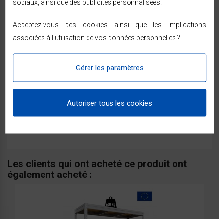
sociaux, ainsi que des publicités personnalisées.
réception — voir les modalités dans les
conditions
générales de vente
.
Acceptez-vous ces cookies ainsi que les implications
Paiement sécurisé (SSL, 3D Secure) — CB, PayPal,
associées à l'utilisation de vos données personnelles ?
ou en 2, 3 et 4 fois sans frais dès 99 € avec Alma.
Gérer les paramètres
Commentaires (0)
Autoriser tous les cookies
Aucun avis n'a été publié pour le moment.
Les clients qui ont acheté ce produit ont
également acheté :