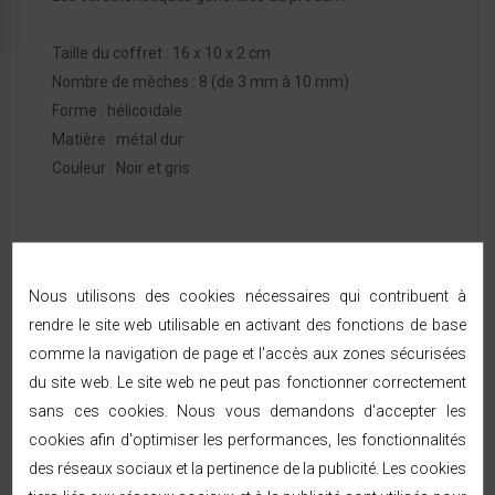
Taille du coffret : 16 x 10 x 2 cm
Nombre de mèches : 8 (de 3 mm à 10 mm)
Forme : hélicoïdale
Matière : métal dur
Couleur : Noir et gris
Nous utilisons des cookies nécessaires qui contribuent à
rendre le site web utilisable en activant des fonctions de base
FICHE TECHNIQUE
comme la navigation de page et l'accès aux zones sécurisées
du site web. Le site web ne peut pas fonctionner correctement
Référence:
211108
sans ces cookies. Nous vous demandons d'accepter les
cookies afin d'optimiser les performances, les fonctionnalités
En Stock
des réseaux sociaux et la pertinence de la publicité. Les cookies