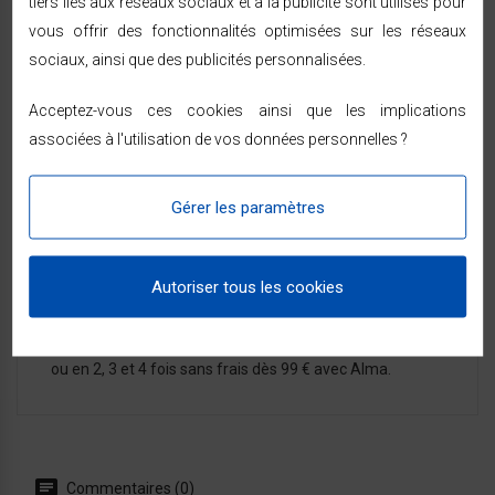
tiers liés aux réseaux sociaux et à la publicité sont utilisés pour
vous offrir des fonctionnalités optimisées sur les réseaux
sociaux, ainsi que des publicités personnalisées.
LIVRAISON & RETOURS
Acceptez-vous ces cookies ainsi que les implications
associées à l'utilisation de vos données personnelles ?
Expédition sous 24/48h
— livraison rapide à
domicile sous 48/72h ouvrées par Chronopost ou
GEODIS, partout en France métropolitaine.
Gérer les paramètres
Vous êtes prévenu par SMS ou e-mail à chaque
étape de l'expédition.
14 jours pour changer d'avis
à compter de la
Autoriser tous les cookies
réception — voir les modalités dans les
conditions
générales de vente
.
Paiement sécurisé (SSL, 3D Secure) — CB, PayPal,
ou en 2, 3 et 4 fois sans frais dès 99 € avec Alma.
Commentaires (0)