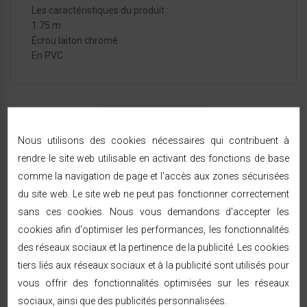
Les caractéristiques du produit :
1.75 m
Écrou laiton chromé
En PVC
FICHE TECHNIQUE
Nous utilisons des cookies nécessaires qui contribuent à
rendre le site web utilisable en activant des fonctions de base
Référence:
182375
comme la navigation de page et l'accès aux zones sécurisées
En Stock
du site web. Le site web ne peut pas fonctionner correctement
sans ces cookies. Nous vous demandons d'accepter les
cookies afin d'optimiser les performances, les fonctionnalités
des réseaux sociaux et la pertinence de la publicité. Les cookies
tiers liés aux réseaux sociaux et à la publicité sont utilisés pour
LIVRAISON & RETOURS
vous offrir des fonctionnalités optimisées sur les réseaux
sociaux, ainsi que des publicités personnalisées.