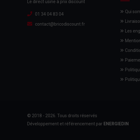
Le direct usine à prix discount
Qui so
01 34 04 83 04
Livrais
contact@bricodiscount.fr
Les en
Mention
Conditi
Paieme
Politiqu
Politiqu
© 2018 - 2026. Tous droits réservés
Développement et référencement par
ENERGIEDIN