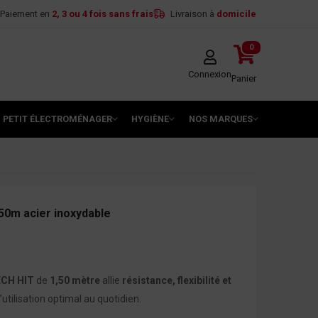
Paiement en
2, 3 ou 4 fois sans frais
Livraison à
domicile
0
Connexion
Panier
PETIT ÉLECTROMÉNAGER
HYGIÈNE
NOS MARQUES
.50m acier inoxydable
ECH HIT
de
1,50 mètre
allie
résistance, flexibilité et
utilisation optimal au quotidien.