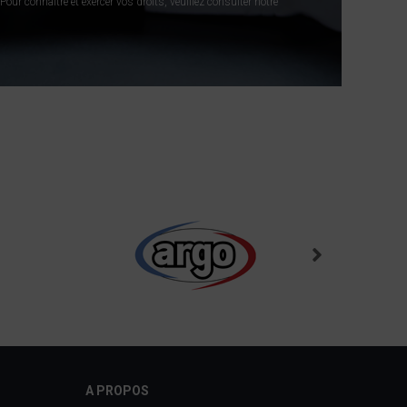
our connaitre et exercer vos droits, veuillez consulter notre
A PROPOS