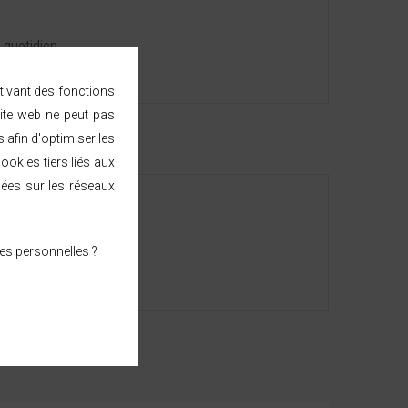
 quotidien.
ctivant des fonctions
ite web ne peut pas
afin d'optimiser les
ookies tiers liés aux
sées sur les réseaux
e métropolitaine.
es personnelles ?