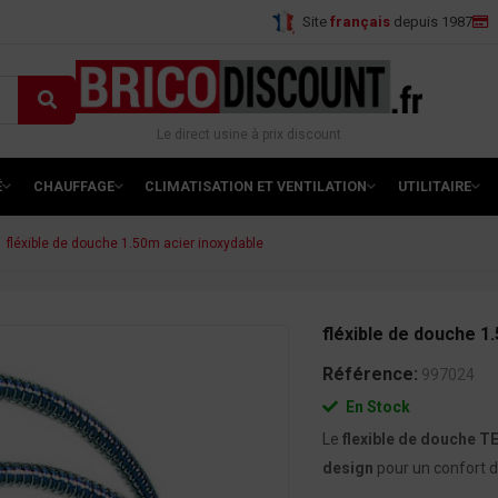
Site
français
depuis 1987
Le direct usine à prix discount
É
CHAUFFAGE
CLIMATISATION ET VENTILATION
UTILITAIRE
fléxible de douche 1.50m acier inoxydable
fléxible de douche 1
Référence:
997024
En Stock
Le
flexible de douche T
design
pour un confort d’