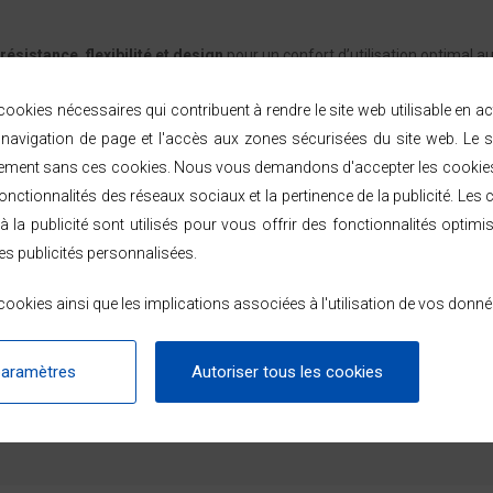
résistance, flexibilité et design
pour un confort d’utilisation optimal au
ookies nécessaires qui contribuent à rendre le site web utilisable en a
avigation de page et l'accès aux zones sécurisées du site web. Le s
ement sans ces cookies. Nous vous demandons d'accepter les cookies 
LIVRAISON & RETOURS
nctionnalités des réseaux sociaux et la pertinence de la publicité. Les c
à la publicité sont utilisés pour vous offrir des fonctionnalités optimi
es publicités personnalisées.
omicile sous 48/72h ouvrées par Chronopost ou GEODIS, partout en Franc
tape de l'expédition.
ookies ainsi que les implications associées à l'utilisation de vos donné
éception — voir les modalités dans les
conditions générales de vente
.
 ou en 2, 3 et 4 fois sans frais dès 99 € avec Alma.
paramètres
Autoriser tous les cookies