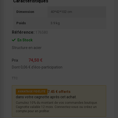
Caractéristiques
Dimension
40*42*102 cm
Poids
3.9 kg
Référence:
176580
En Stock
Structure en acier
74,50 €
Prix
Dont 0,06 € d'éco-participation
TTC
7.45 € offerts
AVANTAGE FIDÉLITÉ
dans votre cagnotte après cet achat.
Cumulez 10% du montant de vos commandes boutique.
Cagnotte valable 12 mois. Connectez-vous ou créez un
compte pour en profiter.