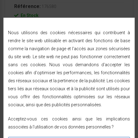
Référence:
176580
En Stock
Structure en acier
Nous utilisons des cookies nécessaires qui contribuent à
rendre le site web utilisable en activant des fonctions de base
comme la navigation de page et l'accès aux zones sécurisées
du site web. Le site web ne peut pas fonctionner correctement
LIVRAISON & RETOURS
sans ces cookies. Nous vous demandons d'accepter les
cookies afin d'optimiser les performances, les fonctionnalités
Expédition sous 24/48h
— livraison rapide à
des réseaux sociaux et la pertinence de la publicité. Les cookies
domicile sous 48/72h ouvrées par Chronopost ou
tiers liés aux réseaux sociaux et à la publicité sont utilisés pour
GEODIS, partout en France métropolitaine.
vous offrir des fonctionnalités optimisées sur les réseaux
Vous êtes prévenu par SMS ou e-mail à chaque
sociaux, ainsi que des publicités personnalisées.
étape de l'expédition.
14 jours pour changer d'avis
à compter de la
Acceptez-vous ces cookies ainsi que les implications
réception — voir les modalités dans les
conditions
associées à l'utilisation de vos données personnelles ?
générales de vente
.
Paiement sécurisé (SSL, 3D Secure) — CB, PayPal,