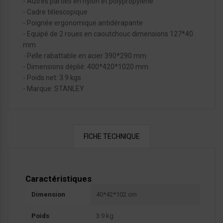
- Autres parties en nylon et polypropylène
- Cadre télescopique
- Poignée ergonomique antidérapante
- Equipé de 2 roues en caoutchouc dimensions 127*40
mm
- Pelle rabattable en acier 390*290 mm
- Dimensions déplié: 400*420*1020 mm
- Poids net: 3.9 kgs
- Marque: STANLEY
FICHE TECHNIQUE
Caractéristiques
Dimension
40*42*102 cm
Poids
3.9 kg