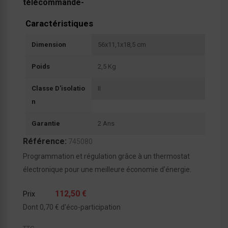
télécommande-
Caractéristiques
Dimension
56x11,1x18,5 cm
Poids
2,5 Kg
Classe D'isolatio
II
N
Garantie
2 Ans
Référence:
745080
Programmation et régulation grâce à un thermostat
électronique pour une meilleure économie d'énergie.
112,50 €
Prix
Dont 0,70 € d'éco-participation