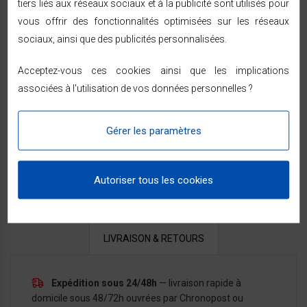
tiers liés aux réseaux sociaux et à la publicité sont utilisés pour
électronique pour une meilleure économie d'énergie.
vous offrir des fonctionnalités optimisées sur les réseaux
sociaux, ainsi que des publicités personnalisées.
Acceptez-vous ces cookies ainsi que les implications
associées à l'utilisation de vos données personnelles ?
DOCUMENTS JOINTS
Gérer les paramètres
TÉLÉCHARGEMENT
Notice 745080
Téléchargement (3.52MB)
Autoriser tous les cookies
LIVRAISON & RETOURS
Expédition sous 24/48h
— livraison rapide à
domicile sous 48/72h ouvrées par Chronopost ou