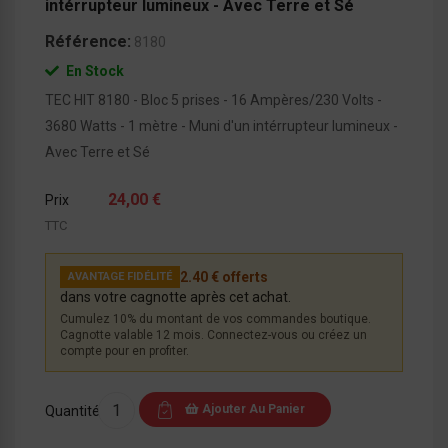
intérrupteur lumineux - Avec Terre et Sé
Référence:
8180
En Stock
TEC HIT 8180 - Bloc 5 prises - 16 Ampères/230 Volts -
3680 Watts - 1 mètre - Muni d'un intérrupteur lumineux -
Avec Terre et Sé
24,00 €
Prix
TTC
2.40 € offerts
AVANTAGE FIDÉLITÉ
dans votre cagnotte après cet achat.
Cumulez 10% du montant de vos commandes boutique.
Cagnotte valable 12 mois. Connectez-vous ou créez un
compte pour en profiter.
Ajouter Au Panier
Quantité