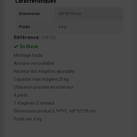
Caractéristiques
Dimension
68*92*39 cm
Poids
6 kg
Référence:
598733
En Stock
Montage facile
Armoire verrouillable
Hauteur des étagères ajustable
Capacité max/étagère:20 kg
Utilisation possible en exterieur
4 pieds
1 étagères/2 niveaux
Dimensions produit (L*H*P) : 68*92*39 cm
Poids net: 6 kg