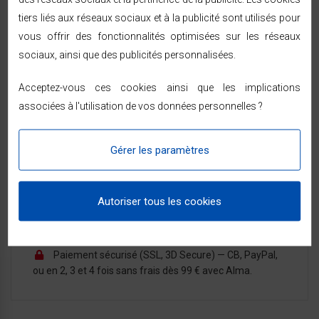
tiers liés aux réseaux sociaux et à la publicité sont utilisés pour
vous offrir des fonctionnalités optimisées sur les réseaux
sociaux, ainsi que des publicités personnalisées.
LIVRAISON & RETOURS
Acceptez-vous ces cookies ainsi que les implications
associées à l'utilisation de vos données personnelles ?
Expédition sous 24/48h
— livraison rapide à
domicile sous 48/72h ouvrées par Chronopost ou
Gérer les paramètres
GEODIS, partout en France métropolitaine.
Vous êtes prévenu par SMS ou e-mail à chaque
étape de l'expédition.
Autoriser tous les cookies
14 jours pour changer d'avis
à compter de la
réception — voir les modalités dans les
conditions
générales de vente
.
Paiement sécurisé (SSL, 3D Secure) — CB, PayPal,
ou en 2, 3 et 4 fois sans frais dès 99 € avec Alma.