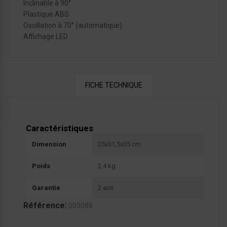
Inclinable à 90°
Plastique ABS
Oscillation à 70° (automatique)
Affichage LED
FICHE TECHNIQUE
Caractéristiques
Dimension
25x31,5x35 cm
Poids
2,4 kg
Garantie
2 ans
Référence:
003088