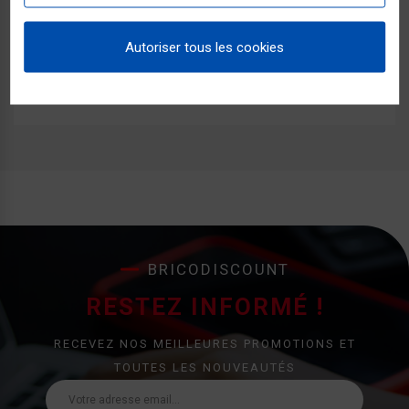
Commentaires (0)
Autoriser tous les cookies
Aucun avis n'a été publié pour le moment.
BRICODISCOUNT
RESTEZ INFORMÉ !
RECEVEZ NOS MEILLEURES PROMOTIONS ET
TOUTES LES NOUVEAUTÉS