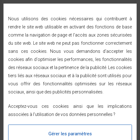
Nous utilisons des cookies nécessaires qui contribuent à
rendre le site web utilisable en activant des fonctions de base
LIVRAISON & RETOURS
comme la navigation de page et l'accès aux zones sécurisées
du site web. Le site web ne peut pas fonctionner correctement
sans ces cookies. Nous vous demandons d'accepter les
Expédition sous 24/48h
— livraison rapide à
cookies afin d'optimiser les performances, les fonctionnalités
domicile sous 48/72h ouvrées par Chronopost ou
GEODIS, partout en France métropolitaine.
des réseaux sociaux et la pertinence de la publicité. Les cookies
Vous êtes prévenu par SMS ou e-mail à chaque
tiers liés aux réseaux sociaux et à la publicité sont utilisés pour
étape de l'expédition.
vous offrir des fonctionnalités optimisées sur les réseaux
14 jours pour changer d'avis
à compter de la
sociaux, ainsi que des publicités personnalisées.
réception — voir les modalités dans les
conditions
générales de vente
.
Acceptez-vous ces cookies ainsi que les implications
Paiement sécurisé (SSL, 3D Secure) — CB, PayPal,
associées à l'utilisation de vos données personnelles ?
ou en 2, 3 et 4 fois sans frais dès 99 € avec Alma.
Gérer les paramètres