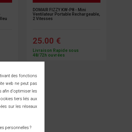
DOMAIR FIZZY KW-P8 - Mini
-
Ventilateur Portable Rechargeable,
Bleu
2 Vitesses
25.00 €
Livraison Rapide sous
48/72h ouvrées
ctivant des fonctions
ite web ne peut pas
afin d'optimiser les
ookies tiers liés aux
sées sur les réseaux
es personnelles ?