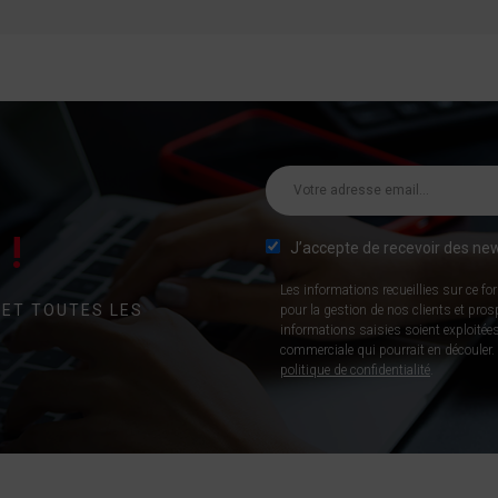
!
J’accepte de recevoir des new
Les informations recueillies sur ce fo
 ET TOUTES LES
pour la gestion de nos clients et pro
informations saisies soient exploitées
commerciale qui pourrait en découler. P
politique de confidentialité
.