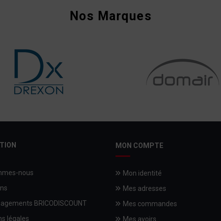
Nos Marques
TION
MON COMPTE
mmes-nous
Mon identité
ons
Mes adresses
gagements BRICODISCOUNT
Mes commandes
s légales
Mes avoirs