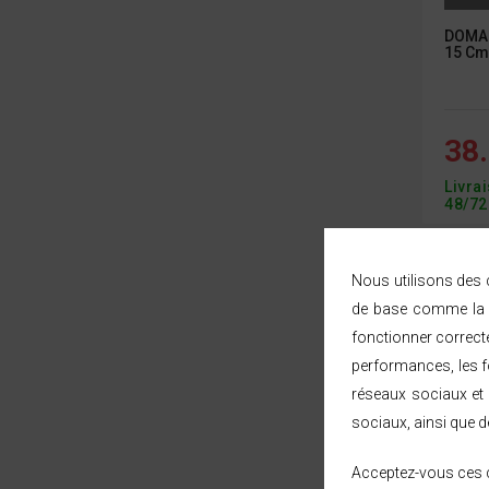
DOMAIR
15 Cm
38.
Livra
48/72
Nous utilisons des c
de base comme la n
fonctionner correct
performances, les fo
réseaux sociaux et 
sociaux, ainsi que d
Acceptez-vous ces c