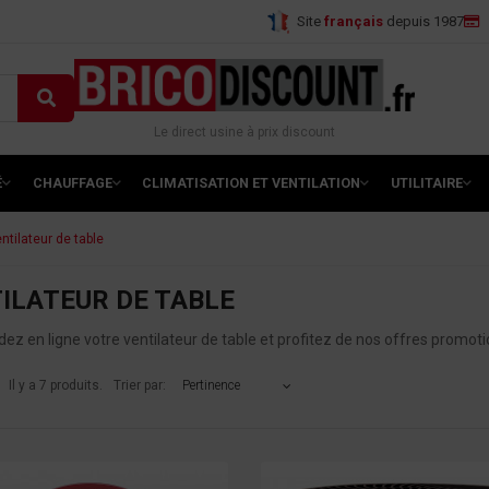
Site
français
depuis 1987
Le direct usine à prix discount
É
CHAUFFAGE
CLIMATISATION ET VENTILATION
UTILITAIRE
ntilateur de table
ILATEUR DE TABLE
 en ligne votre ventilateur de table et profitez de nos offres promotion
Il y a 7 produits.
Trier par:
Pertinence