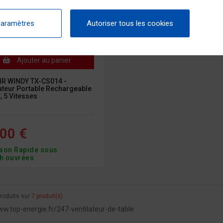
paramètres
Autoriser tous les cookies
Ajouter au panier
R WINDY TX-CS014 -
ateur Portable Rechargeable
 5 Vitesses
00 €
ison Rapide sous
h ouvrées
roduits sur
7 produit(s)
ww.top-energie.fr/247-ventilateur-de-table