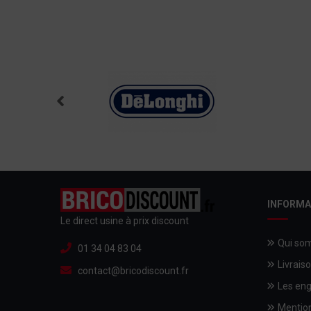
INFORMA
Le direct usine à prix discount
Qui so
01 34 04 83 04
Livrais
contact@bricodiscount.fr
Les en
Mention