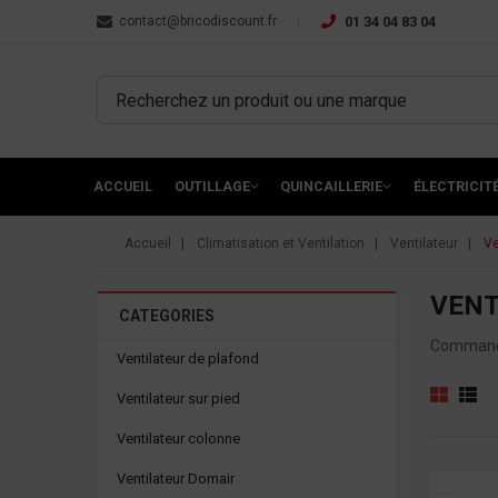
contact@bricodiscount.fr
01 34 04 83 04
ACCUEIL
OUTILLAGE
QUINCAILLERIE
ÉLECTRICIT
Accueil
Climatisation et Ventilation
Ventilateur
Ve
VENT
CATEGORIES
Commandez
Ventilateur de plafond
Ventilateur sur pied
Ventilateur colonne
Ventilateur Domair