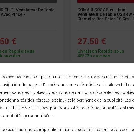
 CLIP -Ventilateur De Table
DOMAIR COSY Bleu - Mini
 Avec Pince -
Ventilateur De Table USB 4W 
Diamètre Des Pales 10 Cm - 
50 €
27.50 €
ison Rapide sous
Livraison Rapide sous
h ouvrées
48/72h ouvrées
ookies nécessaires qui contribuent à rendre le site web utilisable en a
avigation de page et l'accès aux zones sécurisées du site web. Le s
ement sans ces cookies. Nous vous demandons d'accepter les cookies 
nctionnalités des réseaux sociaux et la pertinence de la publicité. Les c
à la publicité sont utilisés pour vous offrir des fonctionnalités optimi
es publicités personnalisées.
ookies ainsi que les implications associées à l'utilisation de vos donné