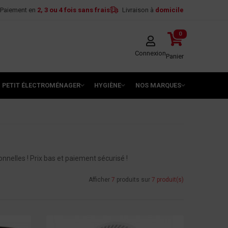
Paiement en
2, 3 ou 4 fois sans frais
Livraison à
domicile
0
Connexion
Panier
PETIT ÉLECTROMÉNAGER
HYGIÈNE
NOS MARQUES
nelles ! Prix bas et paiement sécurisé !
Afficher
7
produits sur
7 produit(s)