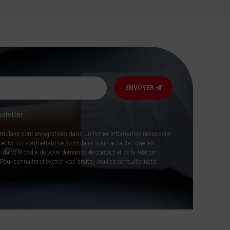
ENVOYER
sletter
rmulaire sont enregistrées dans un fichier informatisé nécessaire
spects. En soumettant ce formulaire, vous acceptez que les
 dans le cadre de votre demande de contact et de la relation
our connaitre et exercer vos droits, veuillez consulter notre