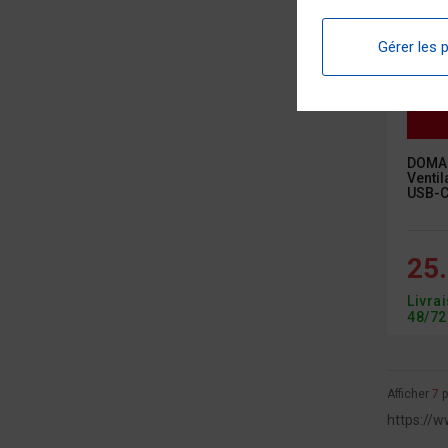
Gérer les 
DOMAI
Ventil
USB-C,
25.
Livra
48/72
Afficher
7
p
https://w