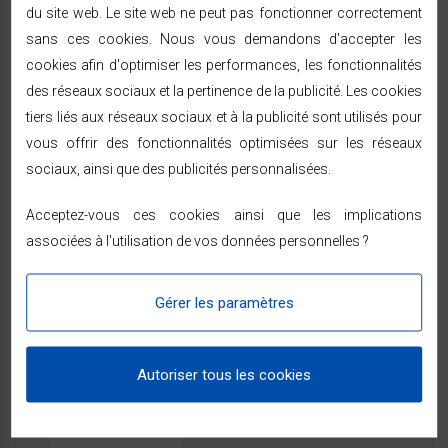
du site web. Le site web ne peut pas fonctionner correctement
- Classe I
sans ces cookies. Nous vous demandons d'accepter les
- IP2
- Garantie légale de conformité: 2 ans
cookies afin d'optimiser les performances, les fonctionnalités
- Programmation et régulation grâce à un thermostat
des réseaux sociaux et la pertinence de la publicité. Les cookies
électronique pour une meilleure économie d'énergie.
tiers liés aux réseaux sociaux et à la publicité sont utilisés pour
vous offrir des fonctionnalités optimisées sur les réseaux
sociaux, ainsi que des publicités personnalisées.
FICHE TECHNIQUE
Acceptez-vous ces cookies ainsi que les implications
associées à l'utilisation de vos données personnelles ?
Caractéristiques
Gérer les paramètres
Dimension
55*66.5*26 cm
Poids
14 Kg
Autoriser tous les cookies
Classe D'isolatio
I
N