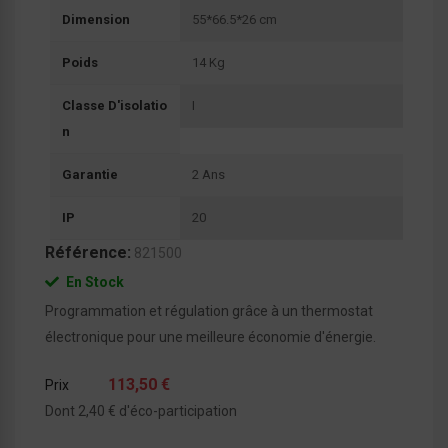
Dimension
55*66.5*26 cm
Poids
14 Kg
Classe D'isolatio
I
N
Garantie
2 Ans
IP
20
Référence:
821500
En Stock
Programmation et régulation grâce à un thermostat
électronique pour une meilleure économie d'énergie.
113,50 €
Prix
Dont 2,40 € d'éco-participation