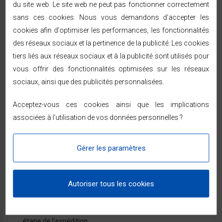
du site web. Le site web ne peut pas fonctionner correctement
Sans pales : esthétique sobre et soignée s’adaptant à
sans ces cookies. Nous vous demandons d'accepter les
tous types d’environnements
cookies afin d'optimiser les performances, les fonctionnalités
Finition de haute qualité : 100 % plastique ABS et anneau
des réseaux sociaux et la pertinence de la publicité. Les cookies
lumineux à LED
3 vitesses et 3 modes permettant d’ajuster le niveau de
tiers liés aux réseaux sociaux et à la publicité sont utilisés pour
ventilation souhaité
vous offrir des fonctionnalités optimisées sur les réseaux
Avec télécommande, minuterie et fonction oscillation
sociaux, ainsi que des publicités personnalisées.
pour un confort d’utilisation optimal
Acceptez-vous ces cookies ainsi que les implications
associées à l'utilisation de vos données personnelles ?
LIVRAISON & RETOURS
Gérer les paramètres
Expédition sous 24/48h
— livraison rapide à
Autoriser tous les cookies
domicile sous 48/72h ouvrées par Chronopost ou
GEODIS, partout en France métropolitaine.
Vous êtes prévenu par SMS ou e-mail à chaque
étape de l'expédition.