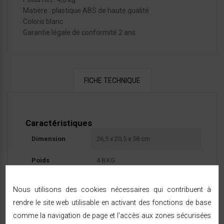
Matière : plastique ABS de haute qualité
Coloris blanc
Garantie légale de conformité 2 ans
FICHE TECHNIQUE
Caractéristiques
Dimension
26,5 x 20,5 x 58 cm
Poids
4.8 KG
Garantie
2
Nous utilisons des cookies nécessaires qui contribuent à
rendre le site web utilisable en activant des fonctions de base
Puissance
45W
comme la navigation de page et l'accès aux zones sécurisées
Référence:
003641