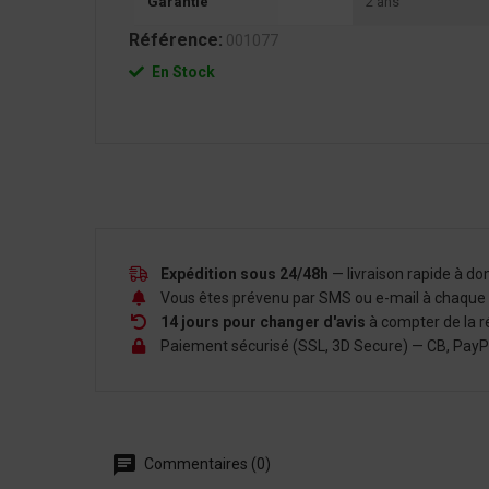
Garantie
2 ans
Référence:
001077
En Stock
Expédition sous 24/48h
— livraison rapide à d
Vous êtes prévenu par SMS ou e-mail à chaque é
14 jours pour changer d'avis
à compter de la r
Paiement sécurisé (SSL, 3D Secure) — CB, PayPal,
Commentaires (0)