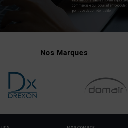
informations saisies soient exploitées
commerciale qui pourrait en découler. P
politique de confidentialité
.
Nos Marques
TION
MON COMPTE