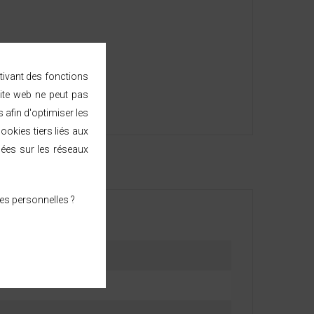
ctivant des fonctions
ite web ne peut pas
afin d'optimiser les
ookies tiers liés aux
sées sur les réseaux
es personnelles ?