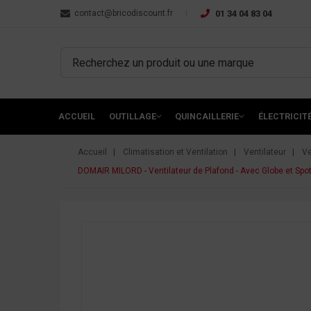
contact@bricodiscount.fr
01 34 04 83 04
ACCUEIL
OUTILLAGE
QUINCAILLERIE
ÉLECTRICIT
Accueil
Climatisation et Ventilation
Ventilateur
Ve
DOMAIR MILORD - Ventilateur de Plafond - Avec Globe et Spot