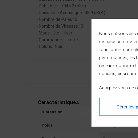
- Débit d'air : 7045.2 m3/h
- Puissance Acoustique : 48.9 dB(A)
- Nombre de Pales : 5
- Nombre de Vitesses : 3
- Mode : Été - Hiver
Nous utilisons des c
- Commande : Tirette
de base comme la n
- Coloris : Noir
fonctionner correct
performances, les fo
réseaux sociaux et 
sociaux, ainsi que d
Acceptez-vous ces c
Caractéristiques
Gérer les 
Dimension
45*56.5*40 cm
Poids
7,16 kg