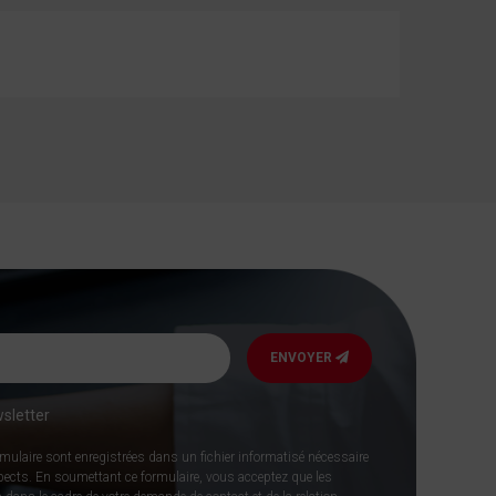
ENVOYER
sletter
rmulaire sont enregistrées dans un fichier informatisé nécessaire
spects. En soumettant ce formulaire, vous acceptez que les