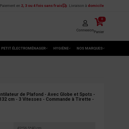
Paiement en
2, 3 ou 4 fois sans frais
Livraison à
domicile
0
Connexion
Panier
PETIT ÉLECTROMÉNAGER
HYGIÈNE
NOS MARQUES
ilateur de Plafond - Avec Globe et Spots -
132 cm - 3 Vitesses - Commande à Tirette -
45*56.5*40 cm