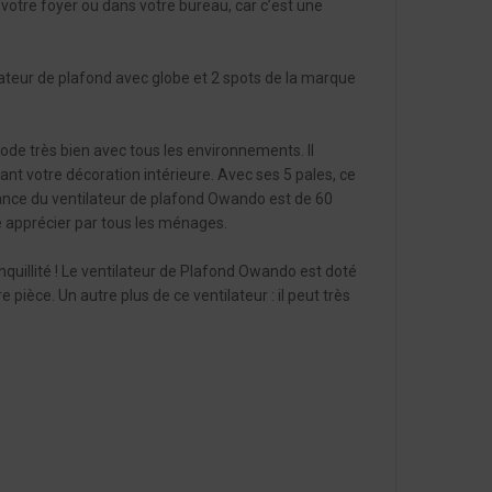
s votre foyer ou dans votre bureau, car c’est une
lateur de plafond avec globe et 2 spots de la marque
ode très bien avec tous les environnements. Il
tant votre décoration intérieure. Avec ses 5 pales, ce
sance du ventilateur de plafond Owando est de 60
re apprécier par tous les ménages.
nquillité ! Le ventilateur de Plafond Owando est doté
ièce. Un autre plus de ce ventilateur : il peut très