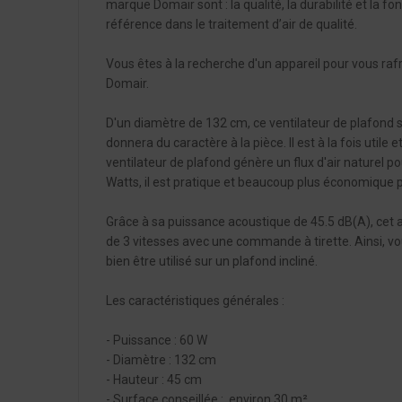
marque Domair sont : la qualité, la durabilité et la f
référence dans le traitement d’air de qualité.
Vous êtes à la recherche d'un appareil pour vous raf
Domair.
D'un diamètre de 132 cm, ce ventilateur de plafond s
donnera du caractère à la pièce. Il est à la fois util
ventilateur de plafond génère un flux d'air naturel
Watts, il est pratique et beaucoup plus économique pa
Grâce à sa puissance acoustique de 45.5 dB(A), cet ap
de 3 vitesses avec une commande à tirette. Ainsi, vou
bien être utilisé sur un plafond incliné.
Les caractéristiques générales :
- Puissance : 60 W
- Diamètre : 132 cm
- Hauteur : 45 cm
- Surface conseillée : environ 30 m²