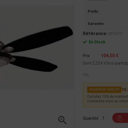
Poids
Garantie
Référence:
001077
En Stock
104,50 €
Prix
Dont 2,23 € d'éco-partici
TTC
10.
AVANTAGE FIDÉLITÉ
Cumulez 10% du montant 
Connectez-vous ou créez 

Quantité