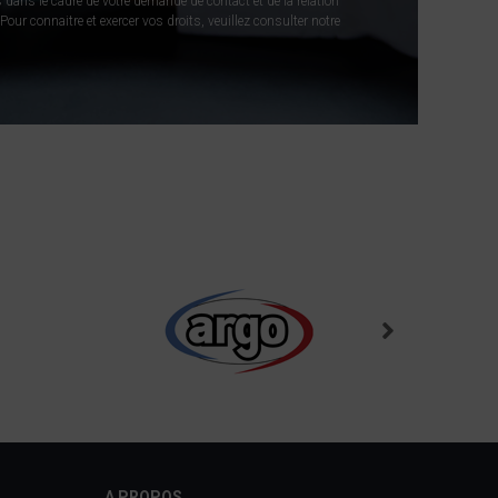
 dans le cadre de votre demande de contact et de la relation
our connaitre et exercer vos droits, veuillez consulter notre
A PROPOS