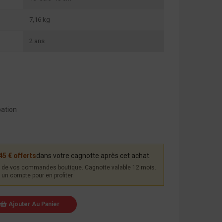
7,16 kg
2 ans
pation
45 € offerts
dans votre cagnotte après cet achat.
de vos commandes boutique. Cagnotte valable 12 mois.
un compte pour en profiter.
Ajouter Au Panier