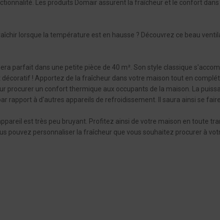
onctionnalité. Les produits Domair assurent la fraîcheur et le confort dan
raîchir lorsque la température est en hausse ? Découvrez ce beau venti
era parfait dans une petite pièce de 40 m². Son style classique s'accom
e et décoratif ! Apportez de la fraîcheur dans votre maison tout en complé
 pour procurer un confort thermique aux occupants de la maison. La puis
r rapport à d'autres appareils de refroidissement. Il saura ainsi se fai
pareil est très peu bruyant. Profitez ainsi de votre maison en toute tra
s pouvez personnaliser la fraîcheur que vous souhaitez procurer à votre p