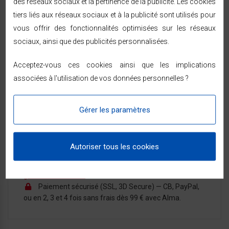
des réseaux sociaux et la pertinence de la publicité. Les cookies
En Stock
tiers liés aux réseaux sociaux et à la publicité sont utilisés pour
vous offrir des fonctionnalités optimisées sur les réseaux
sociaux, ainsi que des publicités personnalisées.
LIVRAISON & RETOURS
Acceptez-vous ces cookies ainsi que les implications
associées à l'utilisation de vos données personnelles ?
Expédition sous 24/48h
— livraison rapide à
domicile sous 48/72h ouvrées par Chronopost ou
Gérer les paramètres
GEODIS, partout en France métropolitaine.
Vous êtes prévenu par SMS ou e-mail à chaque
étape de l'expédition.
Autoriser tous les cookies
14 jours pour changer d'avis
à compter de la
réception — voir les modalités dans les
conditions
générales de vente
.
Paiement sécurisé (SSL, 3D Secure) — CB, PayPal,
ou en 2, 3 et 4 fois sans frais dès 99 € avec Alma.