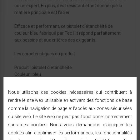
ou un expert. En plus, il est résistant étant donné que la
matière principale est l'acier.
Efficace et performant, ce pistolet d'étanchéité de
couleur bleu fabriqué par Tec Hit répond parfaitement
aux besoins et aux critères des exigeants.
Les caractéristiques du produit
Produit : pistolet d'étanchéité
Couleur : bleu
Dimensions du produit (L x l x h) : 33,8 x 18 x 5,8 cm
Nous utilisons des cookies nécessaires qui contribuent à
rendre le site web utilisable en activant des fonctions de base
comme la navigation de page et l'accès aux zones sécurisées
FICHE TECHNIQUE
du site web. Le site web ne peut pas fonctionner correctement
sans ces cookies. Nous vous demandons d'accepter les
Référence:
997104
cookies afin d'optimiser les performances, les fonctionnalités