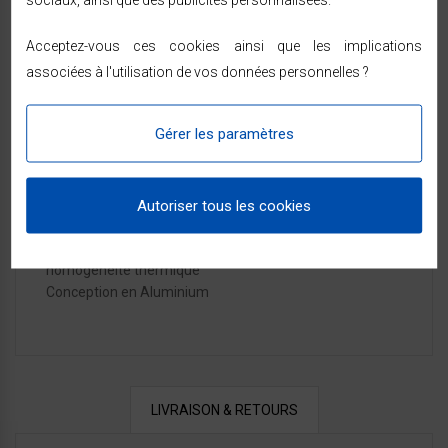
Garantie
2 ans
Acceptez-vous ces cookies ainsi que les implications
IP
24
associées à l'utilisation de vos données personnelles ?
Puissance
500W
Gérer les paramètres
Référence:
951105
En Stock
Basse consommation en mode veille.
Autoriser tous les cookies
Programmation libre , Température réglable.
Technologie sans fluide: légèreté, sécurité et
homogénéité thermique
Conception en Aluminium
LIVRAISON & RETOURS