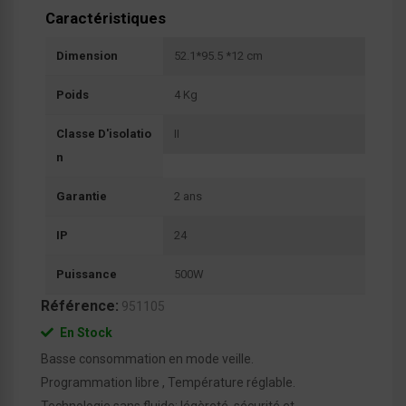
Caractéristiques
Dimension
52.1*95.5 *12 cm
Poids
4 Kg
Classe D'isolatio
II
N
Garantie
2 ans
IP
24
Puissance
500W
Référence:
951105
En Stock
Basse consommation en mode veille.
Programmation libre , Température réglable.
Technologie sans fluide: légèreté, sécurité et