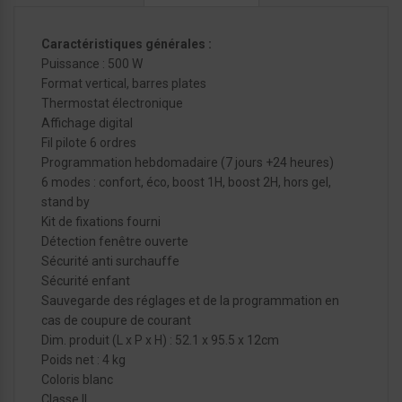
Caractéristiques générales :
Puissance : 500 W
Format vertical, barres plates
Thermostat électronique
Affichage digital
Fil pilote 6 ordres
Programmation hebdomadaire (7 jours +24 heures)
6 modes : confort, éco, boost 1H, boost 2H, hors gel,
stand by
Kit de fixations fourni
Détection fenêtre ouverte
Sécurité anti surchauffe
Sécurité enfant
Sauvegarde des réglages et de la programmation en
cas de coupure de courant
Dim. produit (L x P x H) : 52.1 x 95.5 x 12cm
Poids net : 4 kg
Coloris blanc
Classe II