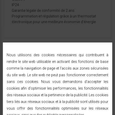
IP24
Garantie légale de conformité de 2 ans
Programmation et régulation grâce à un thermostat
électronique pour une meilleure économie d'énergie
FICHE TECHNIQUE
Nous utilisons des cookies nécessaires qui contribuent à
rendre le site web utilisable en activant des fonctions de base
comme la navigation de page et l'accès aux zones sécurisées
Caractéristiques
du site web. Le site web ne peut pas fonctionner correctement
sans ces cookies. Nous vous demandons d'accepter les
Dimension
52.1*95.5 *12 cm
cookies afin d'optimiser les performances, les fonctionnalités
Poids
4 Kg
des réseaux sociaux et la pertinence de la publicité. Les cookies
tiers liés aux réseaux sociaux et à la publicité sont utilisés pour
Classe D'isolatio
II
vous offrir des fonctionnalités optimisées sur les réseaux
N
sociaux, ainsi que des publicités personnalisées.