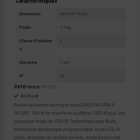
Caractéristiques
Dimension
54.5*95*15.5cm
Poids
7.1 kg
Classe D'isolatio
II
N
Garantie
2 ans
IP
24
Référence:
941205
En Stock
Sèche-serviettes électrique mural DREXON LYRIA S
941205 : 500 W de chauffe et soufflerie 1000 W pour une
puissance totale de 1500 W. Technologie sans fluide,
thermostat électronique programmable, écran LCD, fil
pilote, détection de fenêtre ouverte, mode Boost et kit