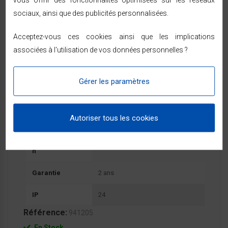
sociaux, ainsi que des publicités personnalisées.
FICHE TECHNIQUE
Acceptez-vous ces cookies ainsi que les implications
associées à l'utilisation de vos données personnelles ?
Caractéristiques
Gérer les paramètres
Dimension
54.5*95*15.5cm
Poids
7.1 kg
Autoriser tous les cookies
Classe D'isolatio
II
N
Garantie
2 ans
IP
24
Référence:
941205
En Stock