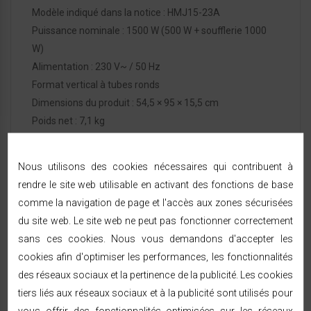
Modèle indiqué dans la notice : HMJ15-23A
Puissance nominale : 1500 W (500 W + soufflerie 1000
W)
Alimentation : 230 V~ / 50 Hz
Format vertical à tubes ronds
Dimensions du produit : 54,5 × 95 × 15,5 cm
Poids net : 7,1 kg
Coloris : blanc
Classe de protection : II
Nous utilisons des cookies nécessaires qui contribuent à
Indice de protection : IP24
rendre le site web utilisable en activant des fonctions de base
Kit de fixation murale inclus
comme la navigation de page et l'accès aux zones sécurisées
Garantie : 2 ans (garantie légale de conformité, selon la
du site web. Le site web ne peut pas fonctionner correctement
notice)
sans ces cookies. Nous vous demandons d'accepter les
Installation :
appareil fixe destiné à une fixation murale
cookies afin d'optimiser les performances, les fonctionnalités
verticale. Respectez les volumes de sécurité et les
des réseaux sociaux et la pertinence de la publicité. Les cookies
consignes de raccordement détaillés dans la notice,
conformément à la norme NF C 15-100.
tiers liés aux réseaux sociaux et à la publicité sont utilisés pour
vous offrir des fonctionnalités optimisées sur les réseaux