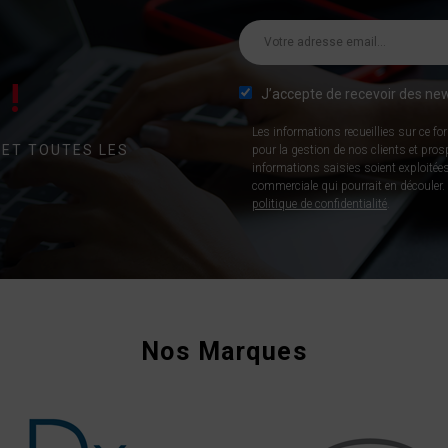
!
J’accepte de recevoir des new
Les informations recueillies sur ce fo
 ET TOUTES LES
pour la gestion de nos clients et pro
informations saisies soient exploitées
commerciale qui pourrait en découler. P
politique de confidentialité
.
Nos Marques