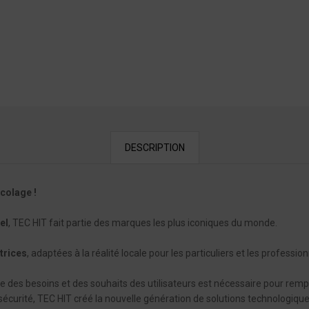
DESCRIPTION
colage !
el
, TEC HIT fait partie des marques les plus iconiques du monde.
trices
, adaptées à la réalité locale pour les particuliers et les profession
des besoins et des souhaits des utilisateurs est nécessaire pour rempl
t la sécurité, TEC HIT créé la nouvelle génération de solutions technolo