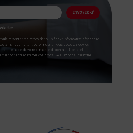
ENVOYER
sletter
rmulaire sont enregistrées dans un fichier informatisé nécessaire
spects. En soumettant ce formulaire, vous acceptez que les
 dans le cadre de votre demande de contact et de la relation
our connaitre et exercer vos droits, veuillez consulter notre