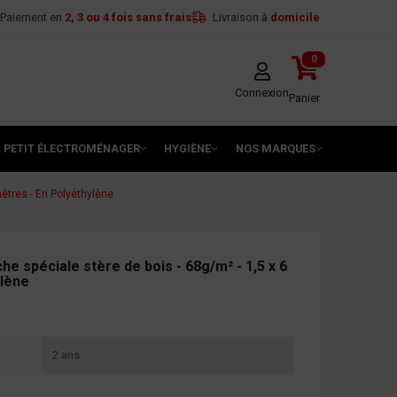
Paiement en
2, 3 ou 4 fois sans frais
Livraison à
domicile
0
Connexion
Panier
PETIT ÉLECTROMÉNAGER
HYGIÈNE
NOS MARQUES
mètres - En Polyéthylène
he spéciale stère de bois - 68g/m² - 1,5 x 6
ylène
2 ans