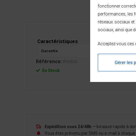
fonctionner correct
performances, les fo
réseaux sociaux et 
sociaux, ainsi que d
Caractéristiques
Acceptez-vous ces c
Garantie
2 ans
Référence:
890600
Gérer les 
En Stock
Expédition sous 24/48h
— livraison rapide à d
Vous êtes prévenu par SMS ou e-mail à chaque é