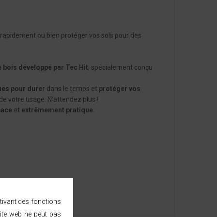
ts rapidement ou bien protéger vos sols pour des
e bois
développé par Tec Hit
, spécialement conçu
es pour durer
dans le temps et
protéger vos
de votre usage. N'attendez plus !
cace
et
extrêmement pratique
.
ctivant des fonctions
ite web ne peut pas