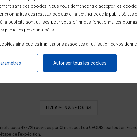
ement sans ces cookies. Nous vous demandons d'accepter les cookies 
nctionnalités des réseaux sociaux et la pertinence de la publicité. Les c
FICHE TECHNIQUE
à la publicité sont utilisés pour vous offrir des fonctionnalités optimi
es publicités personnalisées.
ookies ainsi que les implications associées à l'utilisation de vos donné
paramètres
Autoriser tous les cookies
LIVRAISON & RETOURS
omicile sous 48/72h ouvrées par Chronopost ou GEODIS, partout en Franc
tape de l'expédition.