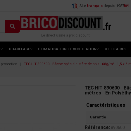
Site
français
depuis 1987
Le direct usine à prix discount
É
CHAUFFAGE
CLIMATISATION ET VENTILATION
UTILITAIRE
 protection
TEC HIT 890600 - Bâche spéciale stère de bois - 68g/m² - 1,5 x 6 
TEC HIT 890600 - Bâc
mètres - En Polyéth
Caractéristiques
Garantie
Référence:
890600