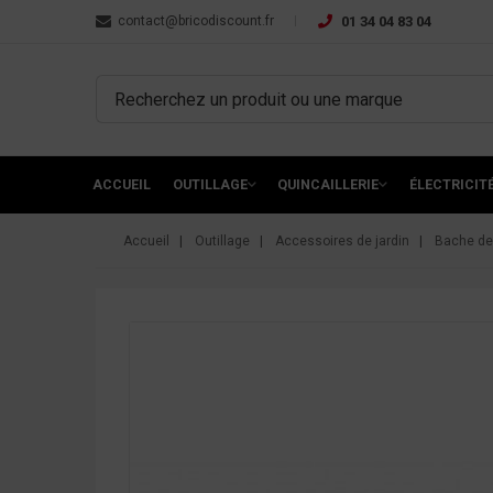
contact@bricodiscount.fr
01 34 04 83 04
ACCUEIL
OUTILLAGE
QUINCAILLERIE
ÉLECTRICIT
Accueil
Outillage
Accessoires de jardin
Bache de