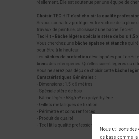
réellement. Elle est soutenue par une équipe de che
Choisir TEC HIT c’est choisir la qualité profession
Si vous souhaitez protéger votre voiture de la pluie 
travaux de peinture, choisissez une bâche Tec Hit.
Tec Hit - Bâche légère spéciale stère de bois 1,5 x
Vous cherchez une
bâche épaisse et étanche
qui r
pour être à la hauteur.
Les
bâches de protection
développées par Tec Hit es
biens
des intempéries. Qu’elles soient légères ou ult
Vous ne serez pas déçu de choisir cette
bâche légèr
Caractéristiques Générales :
- Dimensions : 1,5 x 6 mètres
- Spéciale stère de bois
- Bâche légère 68g/m² en polyéthylène
- Œillets métalliques de fixation
- Périmètre et coins renforcés
- Produit de qualité
- Tec Hit la qualité professionnelle
Nous utilisons des c
de base comme la n