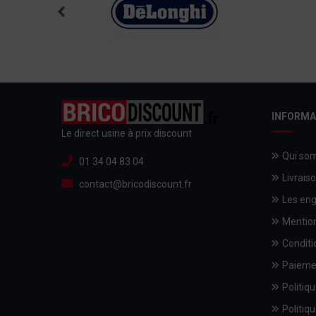
INFORMA
Le direct usine à prix discount
Qui so
01 34 04 83 04
Livrais
contact@bricodiscount.fr
Les en
Mention
Conditi
Paieme
Politiqu
Politiqu