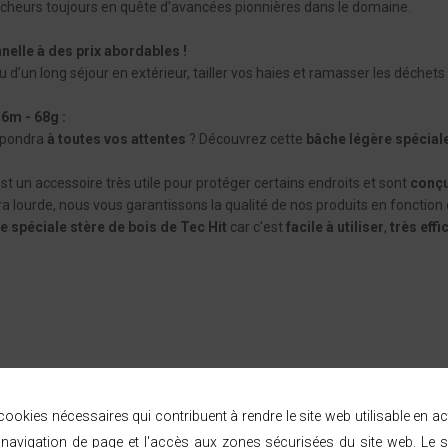
rcheurs toujours en quête d'avancées pionnières dans le domaine.
nelle à des prix abordables !
ou d’un long séjour en extérieur, tailler vos haies et ramasser les déche
 6m - 68g :
épondra
à toutes vos attentes
? Découvrez cette
bâche légère spécial
t un accessoire très utile pour protéger certains endroits et sont
conçu
ra lourde, nous vous garantissons la qualité de nos produits en fonction 
e spéciale stère de bois
de Tec Hit
car c'est
facile à utiliser
,
très effi
ookies nécessaires qui contribuent à rendre le site web utilisable en a
avigation de page et l'accès aux zones sécurisées du site web. Le s