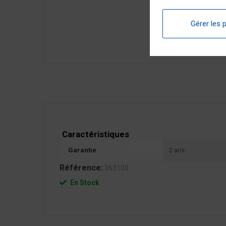
Gérer les 
Caractéristiques
Garantie
2 ans
Référence:
363100
En Stock