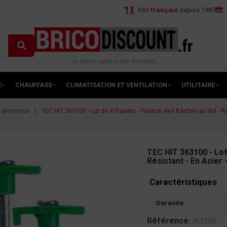
Site
français
depuis 1987
Le direct usine à prix discount
É
CHAUFFAGE
CLIMATISATION ET VENTILATION
UTILITAIRE
 protection
TEC HIT 363100 - Lot de 4 Piquets - Fixation des Bâches au Sol - Ré
TEC HIT 363100 - Lot
Résistant - En Acier 
Caractéristiques
Garantie
Référence:
363100