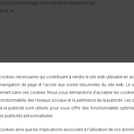
erez pas d’endommager votre bâche en déplaçant les
ie à vie.
ookies nécessaires qui contribuent à rendre le site web utilisable en a
avigation de page et l'accès aux zones sécurisées du site web. Le s
ement sans ces cookies. Nous vous demandons d'accepter les cookies 
nctionnalités des réseaux sociaux et la pertinence de la publicité. Les c
à la publicité sont utilisés pour vous offrir des fonctionnalités optimi
es publicités personnalisées.
ookies ainsi que les implications associées à l'utilisation de vos donné