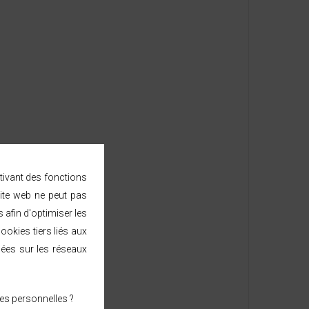
ctivant des fonctions
ite web ne peut pas
afin d'optimiser les
ookies tiers liés aux
sées sur les réseaux
es personnelles ?