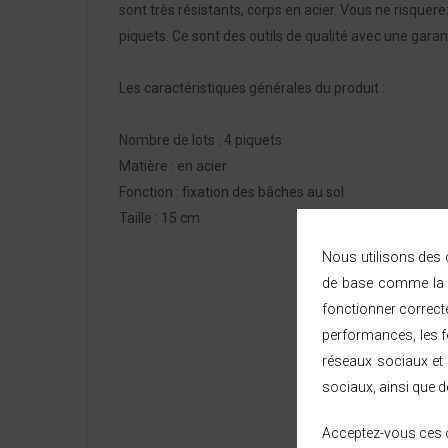
sont très résistants, corps en acier. Vous ne risqu
piquets. Ce sont des outils de qualité avec une garant
Les caractéristiques générales du produit :
Nombre de lots : 4 piquets
Matière : en acier
Fonction : fixation des bâches au sol
Taille : 15 cm
Nous utilisons des c
de base comme la n
fonctionner correct
performances, les fo
réseaux sociaux et 
sociaux, ainsi que d
Acceptez-vous ces c