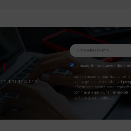
!
J’accepte de recevoir des new
Les informations recueillies sur ce fo
 ET TOUTES LES
pour la gestion de nos clients et pro
informations saisies soient exploitées
commerciale qui pourrait en découler. P
politique de confidentialité
.