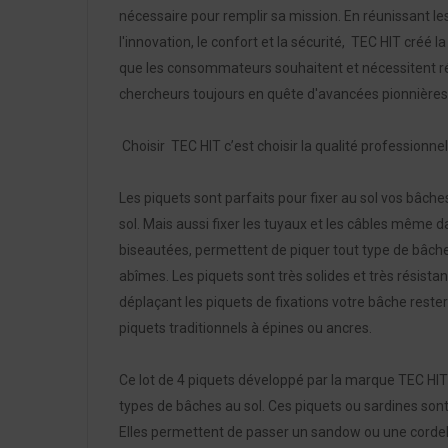
nécessaire pour remplir sa mission. En réunissant le
l'innovation, le confort et la sécurité, TEC HIT créé
que les consommateurs souhaitent et nécessitent ré
chercheurs toujours en quête d'avancées pionnières
Choisir TEC HIT c’est choisir la qualité professionnel
Les piquets sont parfaits pour fixer au sol vos bâche
sol. Mais aussi fixer les tuyaux et les câbles même d
biseautées, permettent de piquer tout type de bâch
abîmes. Les piquets sont très solides et très rési
déplaçant les piquets de fixations votre bâche rest
piquets traditionnels à épines ou ancres.
Ce lot de 4 piquets développé par la marque TEC HIT
types de bâches au sol. Ces piquets ou sardines sont
Elles permettent de passer un sandow ou une cordel