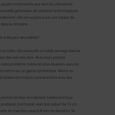
s quatre composants que sont les utilisateurs,
 la nouvelle génération de solutions technologiques
ellement. Elle est soutenue par une équipe de
 dans le domaine.
le à des prix abordables !
s ou toiles. Qui nécessite un solide ancrage dans le
ans des sols très durs. Avec leurs pointes
e sans problème même les plus épaisses sans les
stants même sur un gazon synthétique. Même en
era totalement intacte contrairement avec des
 permet de fixer et maintenir facilement tous
 pratiques à enfoncer avec leur piquet de 15 cm.
ette de maintien jusqu'à 8 mm de diamètre. Ils