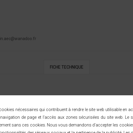
dmin.aec@wanadoo.fr
FICHE TECHNIQUE
ookies nécessaires qui contribuent à rendre le site web utilisable en a
avigation de page et l'accès aux zones sécurisées du site web. Le s
ement sans ces cookies. Nous vous demandons d'accepter les cookies 
nctionnalités des réseaux sociaux et la pertinence de la publicité. Les c