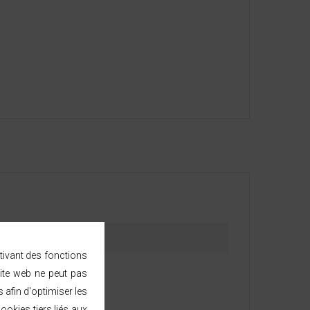
ctivant des fonctions
ite web ne peut pas
afin d'optimiser les
ookies tiers liés aux