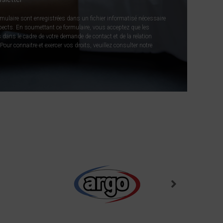
rmulaire sont enregistrées dans un fichier informatisé nécessaire
spects. En soumettant ce formulaire, vous acceptez que les
 dans le cadre de votre demande de contact et de la relation
our connaitre et exercer vos droits, veuillez consulter notre