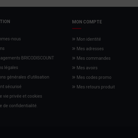
TION
MON COMPTE
mmes-nous
Mon identité
ons
Mes adresses
gagements BRICODISCOUNT
Mes commandes
s légales
Mes avoirs
ons générales d'utilisation
Mes codes promo
nt sécurisé
Mes retours produit
e vie privée et cookies
e de confidentialité.