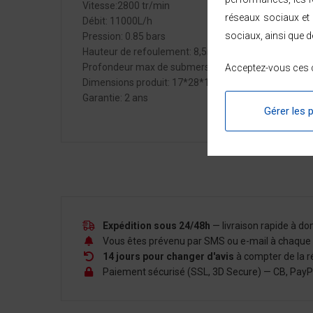
Vitesse:2800 tr/min
réseaux sociaux et 
Débit: 11000L/h
sociaux, ainsi que d
Pression: 0.85 bars
Hauteur de refoulement: 8,5m
Profondeur max de submersion: 7m
Acceptez-vous ces c
Dimensions produit: 17*28*17 cm
Garantie: 2 ans
Gérer les 
Expédition sous 24/48h
— livraison rapide à d
Vous êtes prévenu par SMS ou e-mail à chaque é
14 jours pour changer d'avis
à compter de la r
Paiement sécurisé (SSL, 3D Secure) — CB, PayPal,