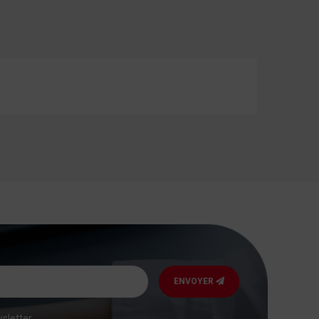
ENVOYER
sletter