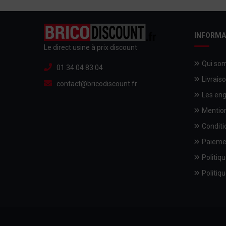
INFORMA
Le direct usine à prix discount
Qui so
01 34 04 83 04
Livrais
contact@bricodiscount.fr
Les en
Mention
Conditi
Paieme
Politiqu
Politiqu