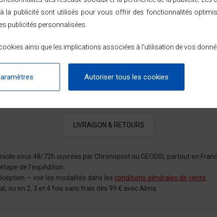
à la publicité sont utilisés pour vous offrir des fonctionnalités optimi
es publicités personnalisées.
ookies ainsi que les implications associées à l'utilisation de vos donné
paramètres
Autoriser tous les cookies
LIVRAISON & RETOURS
omicile sous 48/72h ouvrées par Chronopost ou GEODIS, partout en Franc
tape de l'expédition.
éception — voir les modalités dans les
conditions générales de vente
.
 ou en 2, 3 et 4 fois sans frais dès 99 € avec Alma.