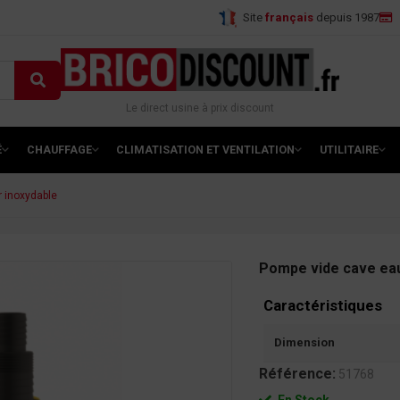
Site
français
depuis 1987
Le direct usine à prix discount
É
CHAUFFAGE
CLIMATISATION ET VENTILATION
UTILITAIRE
r inoxydable
Pompe vide cave eau 
Caractéristiques
Dimension
Référence:
51768
En Stock