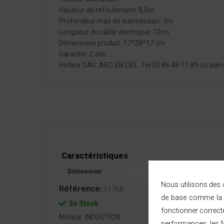
Hauteur de refoulement: 8,5m
Profondeur max de submersion: 7m
Longueur du câble électrique: 10 m
Dimensions produit: 17*28*17 cm
Garantie: 2 ans
Hotline SAV: ARC EN CIEL. Tel 03 86 48 11 89 ou a
Caractéristiques
Dimension
17*28*17 cm
Nous utilisons des c
Référence:
51768
de base comme la n
En Stock
fonctionner correct
Moteur: INDUCTION
performances, les fo