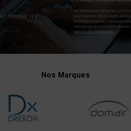
!
Les informations recueillies sur ce fo
 ET TOUTES LES
pour la gestion de nos clients et pro
informations saisies soient exploitées
commerciale qui pourrait en découler. P
politique de confidentialité
.
Nos Marques