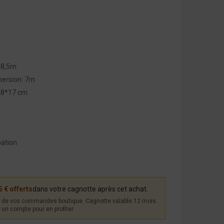
 8,5m
ersion: 7m
*28*17 cm
pation
5 € offerts
dans votre cagnotte après cet achat.
de vos commandes boutique. Cagnotte valable 12 mois.
un compte pour en profiter.