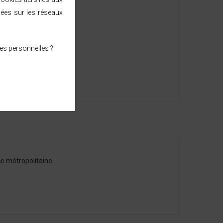
sées sur les réseaux
es personnelles ?
e métropolitaine.