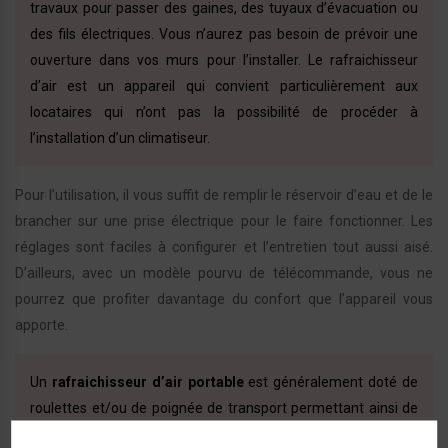
travaux pour passer des gaines, des tuyaux d’évacuation ou
des fils électriques. Vous n’aurez pas besoin de prévoir une
ouverture dans vos murs pour l’installer. Le rafraichisseur
d’air est un appareil qui convient particulièrement aux
locataires qui n’ont pas la possibilité de procéder à
l’installation d’un climatiseur.
Pour l’utilisation, il vous suffit de remplir le réservoir d’eau et de le
brancher sur une prise électrique pour le faire fonctionner. Les
réglages sont faciles à configurer et l’entretien tout aussi aisé.
D’ailleurs, avec un modèle pourvu de télécommande, vous ne
pourrez que profiter davantage du confort que l’appareil vous
apporte.
Un
rafraichisseur d’air portable
est généralement doté de
roulettes et/ou de poignée de transport permettant ainsi de
le déplacer dans toutes les pièces de la maison. Le