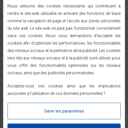
rafraichisseur d’air est complètement mobile et peut donc
Nous utilisons des cookies nécessaires qui contribuent à
vous rafraichir là où vous vous trouvez, pour peu qu’une prise
rendre le site web utilisable en activant des fonctions de base
électrique soit à proximité. Et en dernier et pas le moindre, le
comme la navigation de page et l'accès aux zones sécurisées
rafraichisseur d’air est particulièrement recommandé pour
du site web. Le site web ne peut pas fonctionner correctement
les personnes sensibles à la sécheresse de l'environnement
sans ces cookies. Nous vous demandons d'accepter les
produite par certains types de climatisation.
cookies afin d'optimiser les performances, les fonctionnalités
des réseaux sociaux et la pertinence de la publicité. Les cookies
tiers liés aux réseaux sociaux et à la publicité sont utilisés pour
vous offrir des fonctionnalités optimisées sur les réseaux
Découvrez une large gamme de
sociaux, ainsi que des publicités personnalisées.
rafraichisseurs d’air pas cher sur
Bricodiscount !
Acceptez-vous ces cookies ainsi que les implications
Bricodiscount vous propose plusieurs choix de rafraichisseurs
associées à l'utilisation de vos données personnelles ?
d’air. Et, quel que soit le produit pour lequel vous allez opter, vous
bénéficierez de plusieurs avantages. Ce sont des appareils
Gérer les paramètres
particulièrement économiques à l’achat (prix) et à l’usage (moins
de 100 W pour rafraichir une pièce de 20 à 50 mètre carré de