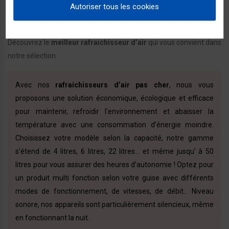
surface), fiables dans la mesure où leur mécanisme de
Autoriser tous les cookies
fonctionnement reste assez basique, mobiles grâce aux roulettes
et poignée de transport, faciles à utiliser et performants.
Découvrez le
meilleur rafraichisseur d’air
qui vous convient dans
notre sélection.
Avec nos
rafraichisseurs d’air pas cher
, nous vous
proposons une solution économique, écologique et efficace
pour maintenir, refroidir l'environnement et abaisser la
température avec une consommation d’énergie moindre.
Choisissez votre modèle selon la capacité, notre gamme
s’étend de 4 litres, 6 litres, 22 litres… et même jusqu’ à 50
litres pour vous assurer des heures d’autonomie ! Optez pour
un produit multi fonction selon votre guise avec différents
modes de fonctionnement, de vitesses, de débit… Niveau
sonore, nos appareils sont particulièrement silencieux, même
en fonctionnant la nuit.