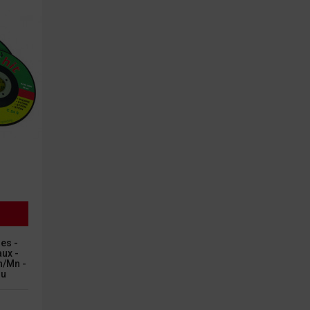
es -
ux -
n/mn -
qu