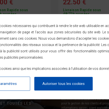
00 €
22.50 €
ison Rapide sous
Livraison Rapide sous
h ouvrées
48/72h ouvrées
ookies nécessaires qui contribuent à rendre le site web utilisable en a
avigation de page et l'accès aux zones sécurisées du site web. Le s
roduits sur
2 produit(s)
ement sans ces cookies. Nous vous demandons d'accepter les cookies 
nctionnalités des réseaux sociaux et la pertinence de la publicité. Les c
à la publicité sont utilisés pour vous offrir des fonctionnalités optimi
es publicités personnalisées.
ookies ainsi que les implications associées à l'utilisation de vos donné
paramètres
Autoriser tous les cookies
!
J’accepte de recevoir des new
Les informations recueillies sur ce fo
 ET TOUTES LES
pour la gestion de nos clients et pro
informations saisies soient exploitées