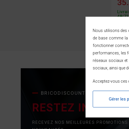
35.
Livra
48/72
Nous utilisons des c
de base comme la n
Afficher
2
p
fonctionner correct
performances, les fo
réseaux sociaux et 
sociaux, ainsi que d
Acceptez-vous ces c
BRICODISCOUNT
Gérer les 
RESTEZ INFORMÉ 
RECEVEZ NOS MEILLEURES PROMOTIONS