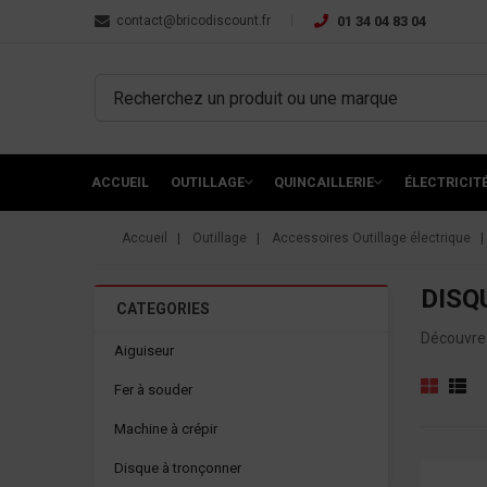
contact@bricodiscount.fr
01 34 04 83 04
ACCUEIL
OUTILLAGE
QUINCAILLERIE
ÉLECTRICIT
Accueil
Outillage
Accessoires Outillage électrique
DISQ
CATEGORIES
Découvrez
Aiguiseur
Fer à souder
Machine à crépir
Disque à tronçonner