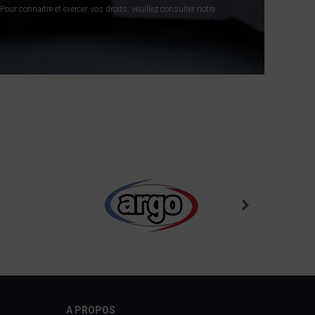
our connaitre et exercer vos droits, veuillez consulter notre
A PROPOS