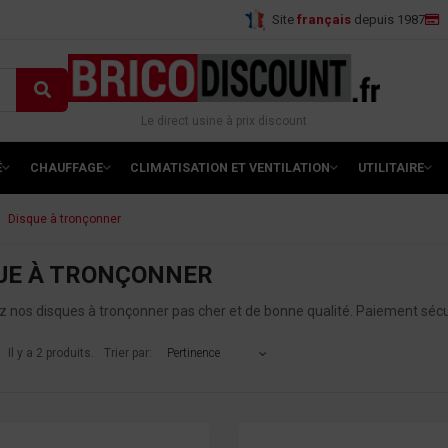
Site
français
depuis 1987
Le direct usine à prix discount
É
CHAUFFAGE
CLIMATISATION ET VENTILATION
UTILITAIRE
Disque à tronçonner
UE À TRONÇONNER
 nos disques à tronçonner pas cher et de bonne qualité. Paiement séc
Il y a 2 produits.
Trier par:
Pertinence