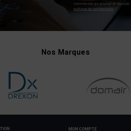
commerciale qui pourrait en découler. P
politique de confidentialité
.
Nos Marques
TION
MON COMPTE