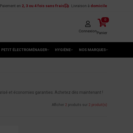
Paiement en
2, 3 ou 4 fois sans frais
Livraison à
domicile
0
Connexion
Panier
PETIT ÉLECTROMÉNAGER
HYGIÈNE
NOS MARQUES
urisé et économies garanties. Achetez dès maintenant !
Afficher
2
produits sur
2 produit(s)