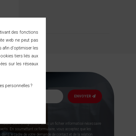
ctivant des fonctions
ite web ne peut pas
afin d'optimiser les
ookies tiers liés aux
sées sur les réseaux
es personnelles ?
ENVOYER
sletter
rmulaire sont enregistrées dans un fichier informatisé nécessaire
spects. En soumettant ce formulaire, vous acceptez que les
 dans le cadre de votre demande de contact et de la relation